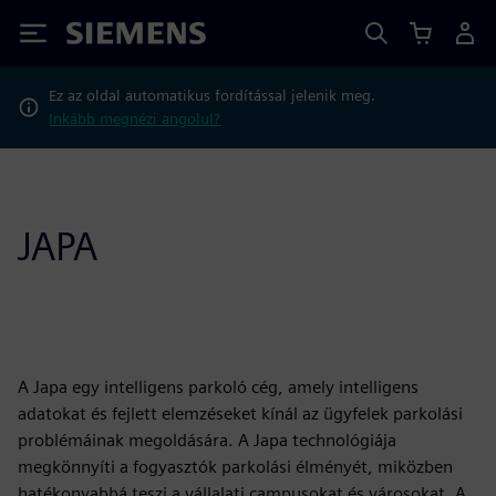
Siemens
Ez az oldal automatikus fordítással jelenik meg.
Inkább megnézi angolul?
JAPA
A Japa egy intelligens parkoló cég, amely intelligens
adatokat és fejlett elemzéseket kínál az ügyfelek parkolási
problémáinak megoldására. A Japa technológiája
megkönnyíti a fogyasztók parkolási élményét, miközben
hatékonyabbá teszi a vállalati campusokat és városokat. A