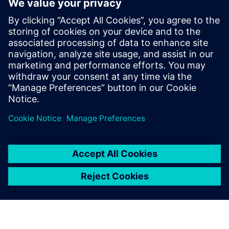
A Desigo CC-t használó ügyféloldalak integrálhatják ezt az
intelligens parkolási megoldást, hogy jobb betekintést
nyújtsanak a parkolási leltárba, valós idejű foglaltsági
adatok biztosításával. A Desigo CC figyelmeztetheti a
létes...
További információk