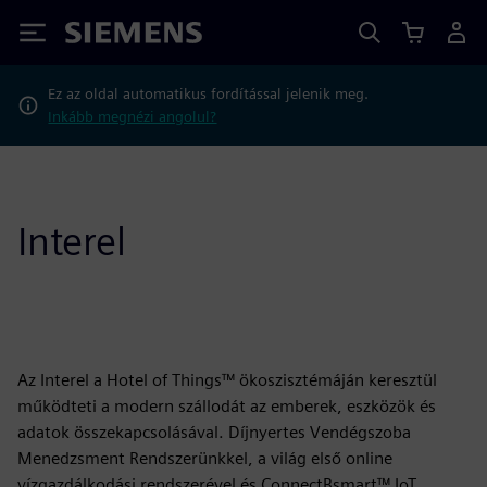
Siemens
Ez az oldal automatikus fordítással jelenik meg.
Inkább megnézi angolul?
Interel
Az Interel a Hotel of Things™ ökoszisztémáján keresztül
működteti a modern szállodát az emberek, eszközök és
adatok összekapcsolásával. Díjnyertes Vendégszoba
Menedzsment Rendszerünkkel, a világ első online
vízgazdálkodási rendszerével és ConnectBsmart™ IoT