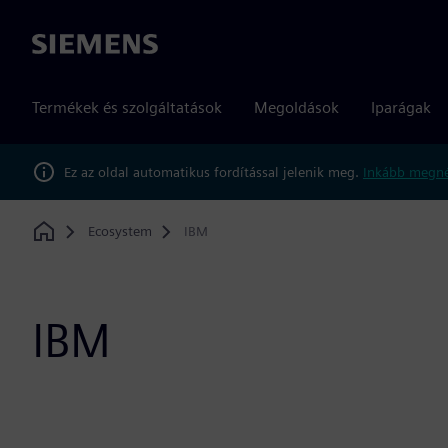
Siemens
Termékek és szolgáltatások
Megoldások
Iparágak
Ez az oldal automatikus fordítással jelenik meg.
Inkább megné
Ecosystem
IBM
Home
IBM