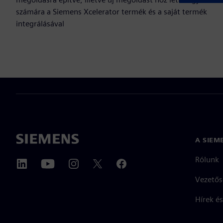
számára a Siemens Xcelerator termék és a saját termék
integrálásával
A SIEM
Rólunk
Vezetős
Hírek és