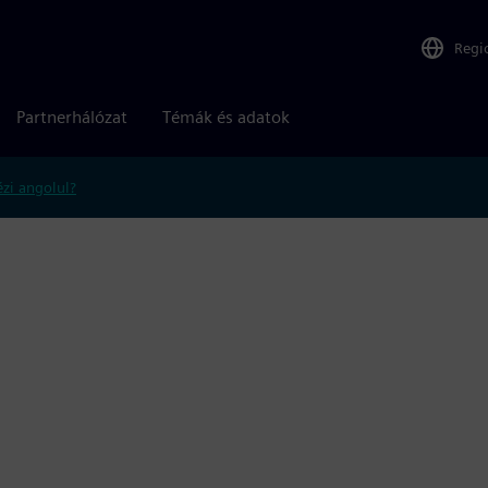
Regi
Partnerhálózat
Témák és adatok
zi angolul?