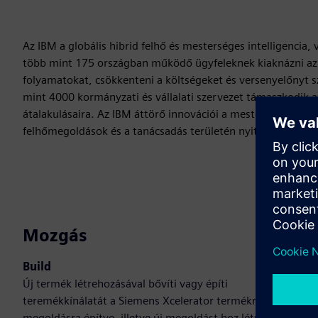
Az IBM a globális hibrid felhő és mesterséges intelligencia,
több mint 175 országban működő ügyfeleknek kiaknázni az a
folyamatokat, csökkenteni a költségeket és versenyelőnyt sz
mint 4000 kormányzati és vállalati szervezet támaszkodik az
átalakulásaira. Az IBM áttörő innovációi a mesterséges inte
felhőmegoldások és a tanácsadás területén nyitott és ruga
Mozgás
Build
Új termék létrehozásával bővíti vagy építi
teremékkínálatát a Siemens Xcelerator termékre /
megoldásra építve, illetve új megoldást hoz létre ügyfelek