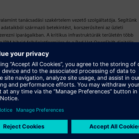
 valamint tanácsadási szakértelem vezető szolgáltatója. Segítünk
dataikból származó betekintést, korszerűsíteni az üzleti
erezni iparágaikban. A kritikus infrastruktúrák területén több
 IBM hibrid felhőplatformjára és a Red Hat OpenShift digitális
lligencia, a kvantumszámítás, az iparágspecifikus
lmas lehetőségeket kínálnak ügyfeleink számára.