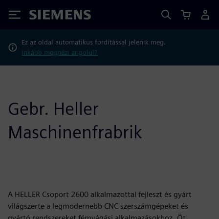
Siemens
Ez az oldal automatikus fordítással jelenik meg.
Inkább megnézi angolul?
Gebr. Heller
Maschinenfrabrik
A HELLER Csoport 2600 alkalmazottal fejleszt és gyárt
világszerte a legmodernebb CNC szerszámgépeket és
gyártó rendszereket fémvágási alkalmazásokhoz. Öt