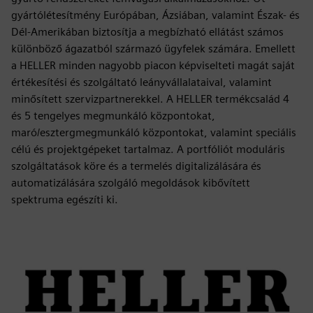
gyártólétesítmény Európában, Ázsiában, valamint Észak- és
Dél-Amerikában biztosítja a megbízható ellátást számos
különböző ágazatból származó ügyfelek számára. Emellett
a HELLER minden nagyobb piacon képviselteti magát saját
értékesítési és szolgáltató leányvállalataival, valamint
minősített szervizpartnerekkel. A HELLER termékcsalád 4
és 5 tengelyes megmunkáló központokat,
maró/esztergmegmunkáló központokat, valamint speciális
célú és projektgépeket tartalmaz. A portfóliót moduláris
szolgáltatások köre és a termelés digitalizálására és
automatizálására szolgáló megoldások kibővített
spektruma egészíti ki.