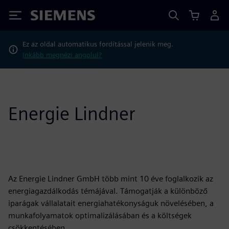
Siemens
Ez az oldal automatikus fordítással jelenik meg.
Inkább megnézi angolul?
Energie Lindner
Az Energie Lindner GmbH több mint 10 éve foglalkozik az
energiagazdálkodás témájával. Támogatják a különböző
iparágak vállalatait energiahatékonyságuk növelésében, a
munkafolyamatok optimalizálásában és a költségek
csökkentésében.