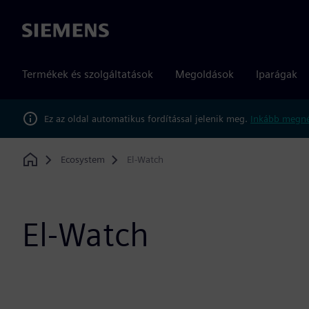
Siemens
Termékek és szolgáltatások
Megoldások
Iparágak
Ez az oldal automatikus fordítással jelenik meg.
Inkább megné
Ecosystem
El-Watch
Home
El-Watch