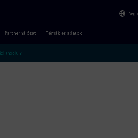
Regi
Partnerhálózat
Témák és adatok
zi angolul?