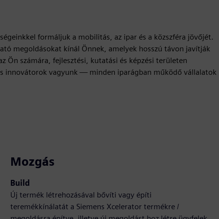
égeinkkel formáljuk a mobilitás, az ipar és a közszféra jövőjét.
ató megoldásokat kínál Önnek, amelyek hosszú távon javítják
az Ön számára, fejlesztési, kutatási és képzési területen
 és innovátorok vagyunk — minden iparágban működő vállalatok
Mozgás
Build
Új termék létrehozásával bővíti vagy építi
teremékkínálatát a Siemens Xcelerator termékre /
megoldásra építve, illetve új megoldást hoz létre ügyfelek