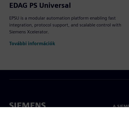
EDAG PS Universal
EPSU is a modular automation platform enabling fast
integration, protocol support, and scalable control with
Siemens Xcelerator.
További információk
A SIEM
Rólunk
Vezetős