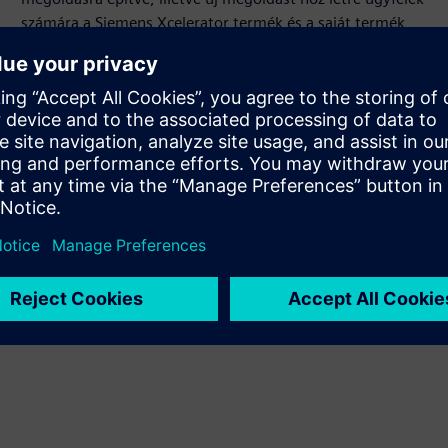
számára a Siemens Xcelerator termék és a saját termék
integrálásával
Service
Olyan szolgáltatást nyújt a Siemens Xcelerator termékhez
/ megoldáshoz, amely segít az ügyfélnek annak
megvalósításában, integrálásában, üzemeltetésében,
illetve karbantartásában