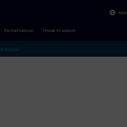
Regi
Partnerhálózat
Témák és adatok
zi angolul?