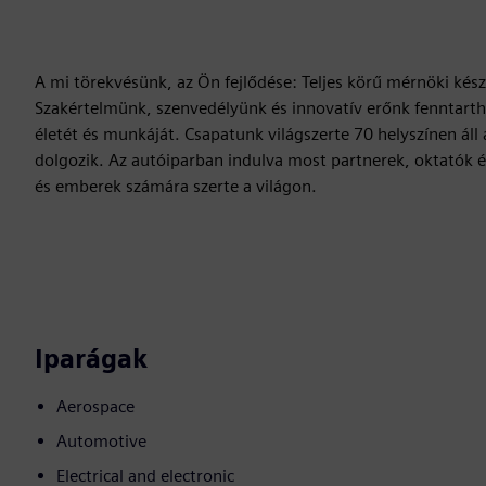
A mi törekvésünk, az Ön fejlődése: Teljes körű mérnöki készs
Szakértelmünk, szenvedélyünk és innovatív erőnk fenntarth
életét és munkáját. Csapatunk világszerte 70 helyszínen áll 
dolgozik. Az autóiparban indulva most partnerek, oktatók
és emberek számára szerte a világon.
Iparágak
Aerospace
Automotive
Electrical and electronic