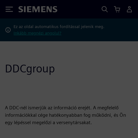
Siemens
Ez az oldal automatikus fordítással jelenik meg.
Inkább megnézi angolul?
DDCgroup
A DDC-nél ismerjük az információ erejét. A megfelelő
információkkal cége hatékonyabban fog működni, és Ön
egy lépéssel megelőzi a versenytársakat.