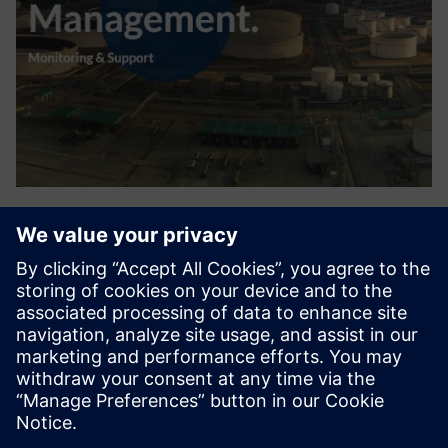
Turnaround Management
A nagy vegyipari üzemekben és olajfinomítókban
rendszeresen megállnak (TurnaRound) vagy karbantartási
projektek vannak a szükséges nagy karbantartás, az üzem-
és telepítési megújítások és bővítések végrehajtásához. A
DDC szoftverm...
További információk