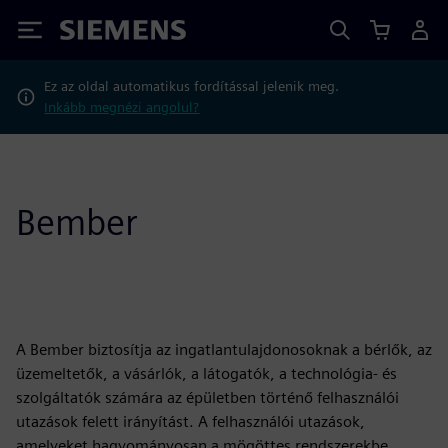
Siemens
Ez az oldal automatikus fordítással jelenik meg.
Inkább megnézi angolul?
Bember
A Bember biztosítja az ingatlantulajdonosoknak a bérlők, az
üzemeltetők, a vásárlók, a látogatók, a technológia- és
szolgáltatók számára az épületben történő felhasználói
utazások felett irányítást. A felhasználói utazások,
amelyeket hagyományosan a mögöttes rendszerekbe