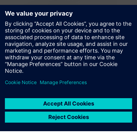
Bember 360
Az ingatlantulajdonosoknak irányítást biztosít a bérlők, az
üzemeltetők, a vásárlók, a látogatók, a technológia- és
szolgáltatók számára az épület felhasználói utazásai felett.
További információk