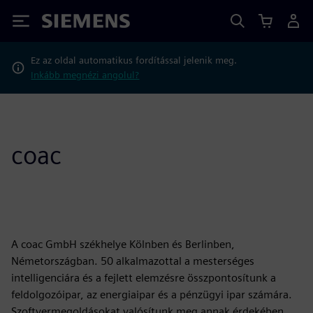
Siemens
Ez az oldal automatikus fordítással jelenik meg.
Inkább megnézi angolul?
coac
A coac GmbH székhelye Kölnben és Berlinben,
Németországban. 50 alkalmazottal a mesterséges
intelligenciára és a fejlett elemzésre összpontosítunk a
feldolgozóipar, az energiaipar és a pénzügyi ipar számára.
Szoftvermegoldásokat valósítunk meg annak érdekében,