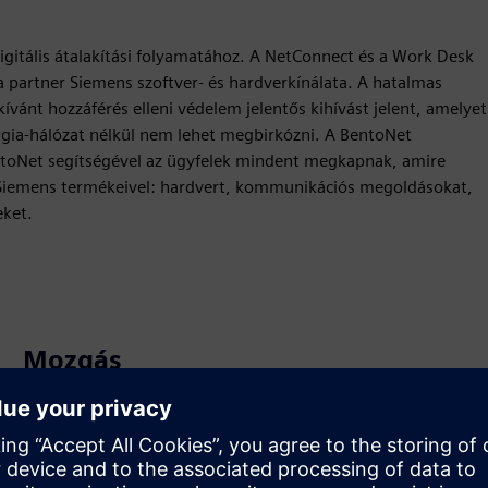
igitális átalakítási folyamatához. A NetConnect és a Work Desk
t a partner Siemens szoftver- és hardverkínálata. A hatalmas
vánt hozzáférés elleni védelem jelentős kihívást jelent, amelyet
nergia-hálózat nélkül nem lehet megbirkózni. A BentoNet
 BentoNet segítségével az ügyfelek mindent megkapnak, amire
a Siemens termékeivel: hardvert, kommunikációs megoldásokat,
eket.
Mozgás
Build
Új termék létrehozásával bővíti vagy építi
teremékkínálatát a Siemens Xcelerator termékre /
megoldásra építve, illetve új megoldást hoz létre ügyfelek