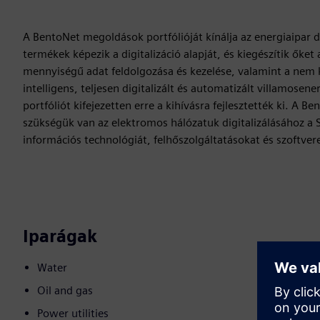
A BentoNet megoldások portfólióját kínálja az energiaipar d
termékek képezik a digitalizáció alapját, és kiegészítik őke
mennyiségű adat feldolgozása és kezelése, valamint a nem kí
intelligens, teljesen digitalizált és automatizált villamose
portfóliót kifejezetten erre a kihívásra fejlesztették ki. A
szükségük van az elektromos hálózatuk digitalizálásához 
információs technológiát, felhőszolgáltatásokat és szoftver
Iparágak
Water
Oil and gas
Power utilities