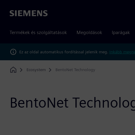
Siemens
Termékek és szolgáltatások
Megoldások
Iparágak
Ez az oldal automatikus fordítással jelenik meg.
Inkább megné
Ecosystem
BentoNet Technology
Home
BentoNet Technolo