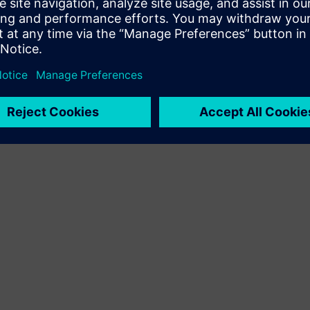
számára a Siemens Xcelerator termék és a saját termék
integrálásával