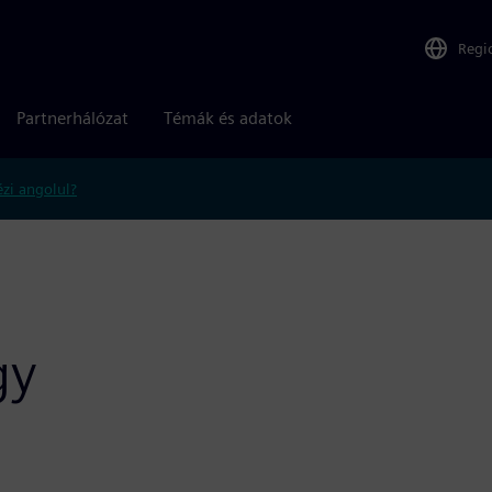
Regi
Partnerhálózat
Témák és adatok
zi angolul?
gy