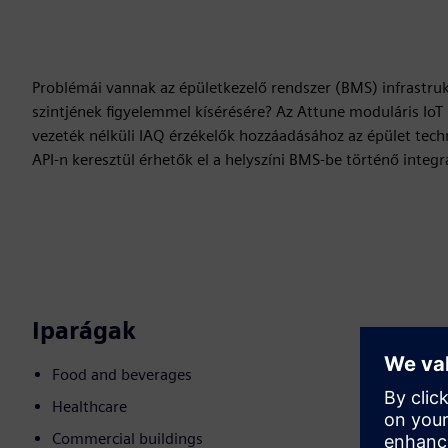
Problémái vannak az épületkezelő rendszer (BMS) infrastruk
szintjének figyelemmel kísérésére? Az Attune moduláris IoT p
vezeték nélküli IAQ érzékelők hozzáadásához az épület techn
API-n keresztül érhetők el a helyszíni BMS-be történő integr
Iparágak
Food and beverages
Healthcare
Commercial buildings