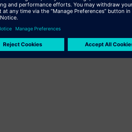
számára a Siemens Xcelerator termék és a saját termék
integrálásával