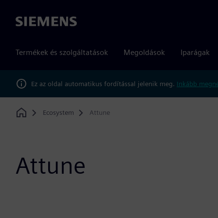
Siemens
Termékek és szolgáltatások
Megoldások
Iparágak
Ez az oldal automatikus fordítással jelenik meg.
Inkább megné
Ecosystem
Attune
Home
Attune