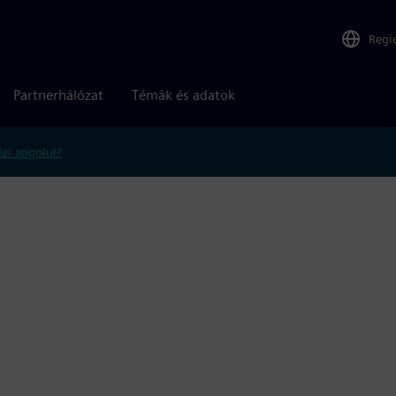
Regi
Partnerhálózat
Témák és adatok
zi angolul?