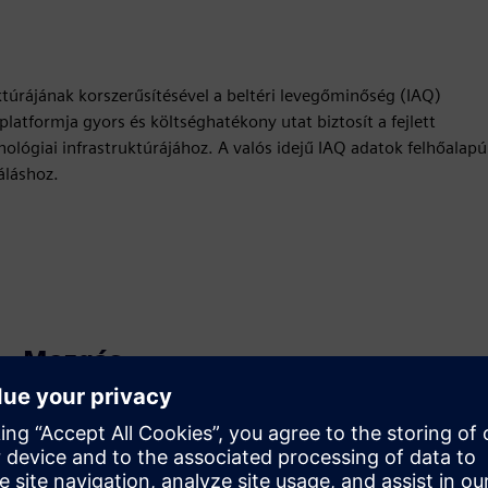
túrájának korszerűsítésével a beltéri levegőminőség (IAQ)
latformja gyors és költséghatékony utat biztosít a fejlett
ológiai infrastruktúrájához. A valós idejű IAQ adatok felhőalapú
áláshoz.
Mozgás
Build
Új termék létrehozásával bővíti vagy építi
teremékkínálatát a Siemens Xcelerator termékre /
megoldásra építve, illetve új megoldást hoz létre ügyfelek