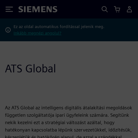
Siemens
Ez az oldal automatikus fordítással jelenik meg.
Inkább megnézi angolul?
ATS Global
Az ATS Global az intelligens digitális átalakítási megoldások
független szolgáltatója ipari ügyfeleink számára. Segítünk
nekik kezelni ezt a stratégiai változást azáltal, hogy
hatékonyan kapcsolatba lépünk szervezetükkel, időzítésük,
készenlétük és hatókörén alapul, de azzal a szándékkal,