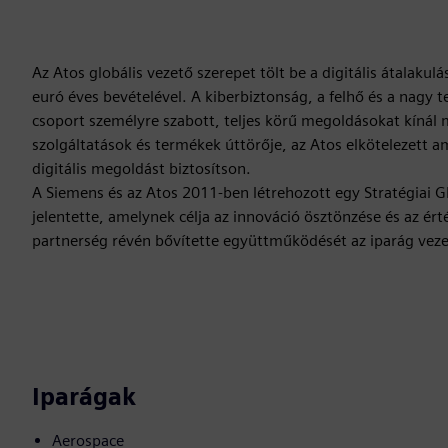
Az Atos globális vezető szerepet tölt be a digitális átalakul
euró éves bevételével. A kiberbiztonság, a felhő és a nagy 
csoport személyre szabott, teljes körű megoldásokat kínál
szolgáltatások és termékek úttörője, az Atos elkötelezett a
digitális megoldást biztosítson.
A Siemens és az Atos 2011-ben létrehozott egy Stratégiai 
jelentette, amelynek célja az innováció ösztönzése és az ér
partnerség révén bővítette együttműködését az iparág veze
Iparágak
Aerospace