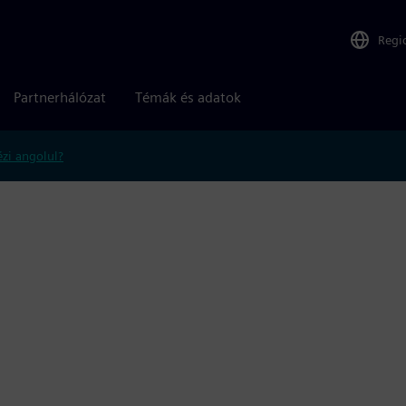
Regi
Partnerhálózat
Témák és adatok
zi angolul?