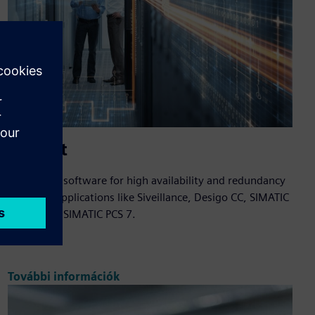
SafeKit
SafeKit is a software for high availability and redundancy
of critical applications like Siveillance, Desigo CC, SIMATIC
WinCC and SIMATIC PCS 7.
További információk