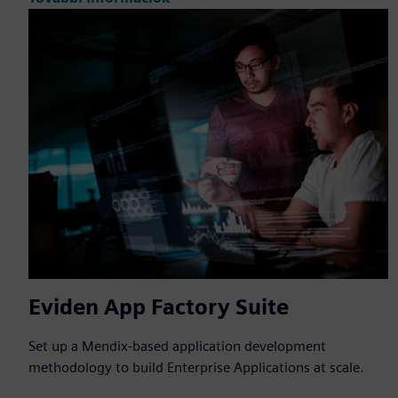
Eviden App Factory Suite
Set up a Mendix-based application development
methodology to build Enterprise Applications at scale.