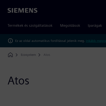
Siemens
Termékek és szolgáltatások
Megoldások
Iparágak
Ez az oldal automatikus fordítással jelenik meg.
Inkább megné
Ecosystem
Atos
Home
Atos