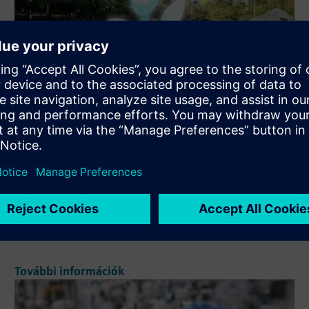
Energy Efficiency portal
Eviden helps create applications that give insights on
energy consumption to measure energy efficiency.
További információk