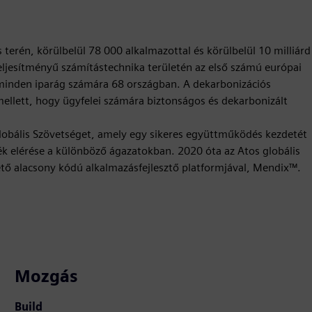
ás terén, körülbelül 78 000 alkalmazottal és körülbelül 10 milliárd
teljesítményű számítástechnika területén az első számú európai
 minden iparág számára 68 országban. A dekarbonizációs
mellett, hogy ügyfelei számára biztonságos és dekarbonizált
Globális Szövetséget, amely egy sikeres együttműködés kezdetét
ték elérése a különböző ágazatokban. 2020 óta az Atos globális
tő alacsony kódú alkalmazásfejlesztő platformjával, Mendix™.
Mozgás
Build