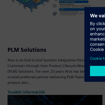
PLM Solutions
Atos is an End-to-End Systems Integration Partner guiding
Customers through their Product Lifecycle Management
(PLM) Solutions. For over 25 years Atos has been a
trusted preferred partner delivering PLM Teamcenter for
product desi...
További információk