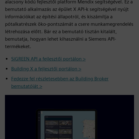
alacsony kódú fejlesztői platform Mendix segítségével. Ez a
bemutató alkalmazás az épület X API-k segítségével nyújt
információkat az építési állapotról, és kiszámítja a
pótalkatrészek öko-pontszámát a csere munkamegrendelés
létrehozása előtt. Bár ez a bemutató tisztán kitalált,
bemutatja, hogyan lehet kihasználni a Siemens API-
termékeket.
SiGREEN API a fejlesztői portálon >
Building X a fejlesztői portálon >
Fedezze fel részletesebben az Building Broker
bemutatóját >