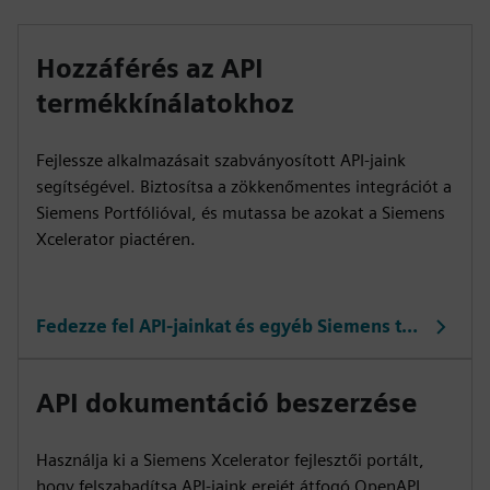
Hozzáférés az API
termékkínálatokhoz
Fejlessze alkalmazásait szabványosított API-jaink
segítségével. Biztosítsa a zökkenőmentes integrációt a
Siemens Portfólióval, és mutassa be azokat a Siemens
Xcelerator piactéren.
Fedezze fel API-jainkat és egyéb Siemens termékeinket
API dokumentáció beszerzése
Használja ki a Siemens Xcelerator fejlesztői portált,
hogy felszabadítsa API-jaink erejét átfogó OpenAPI