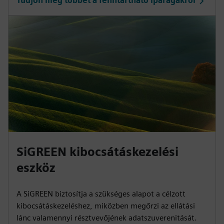
Tudjon meg többet a fenntartható iparágakról
SiGREEN kibocsátáskezelési
eszköz
A SiGREEN biztosítja a szükséges alapot a célzott
kibocsátáskezeléshez, miközben megőrzi az ellátási
lánc valamennyi résztvevőjének adatszuverenitását.