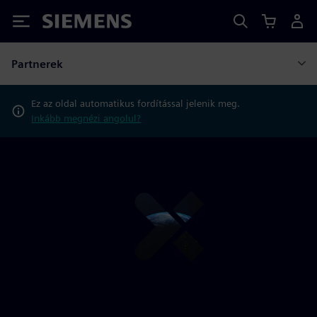
Siemens
Partnerek
Ez az oldal automatikus fordítással jelenik meg.
Inkább megnézi angolul?