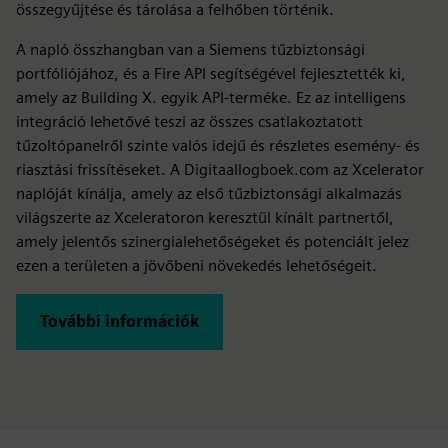
összegyűjtése és tárolása a felhőben történik.
A napló összhangban van a Siemens tűzbiztonsági
portfóliójához, és a Fire API segítségével fejlesztették ki,
amely az Building X. egyik API-terméke. Ez az intelligens
integráció lehetővé teszi az összes csatlakoztatott
tűzoltópanelről szinte valós idejű és részletes esemény- és
riasztási frissítéseket. A Digitaallogboek.com az Xcelerator
naplóját kínálja, amely az első tűzbiztonsági alkalmazás
világszerte az Xceleratoron keresztül kínált partnertől,
amely jelentős szinergialehetőségeket és potenciált jelez
ezen a területen a jövőbeni növekedés lehetőségeit.
További információk