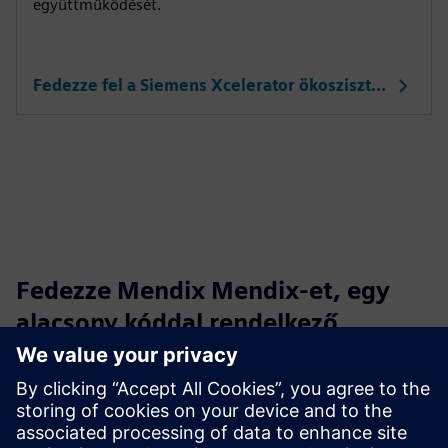
együttműködését.
Fedezze fel a Siemens Xcelerator ökoszisztémát
Fedezze Mendix Mendix-et, egy
alacsony kóddal rendelkező
fejlesztői platformot
Készítsen, telepítsen és kezelje az alkalmazásokat
könnyedén, mindezt a kiterjedt kézi kódolás gond nélkül.