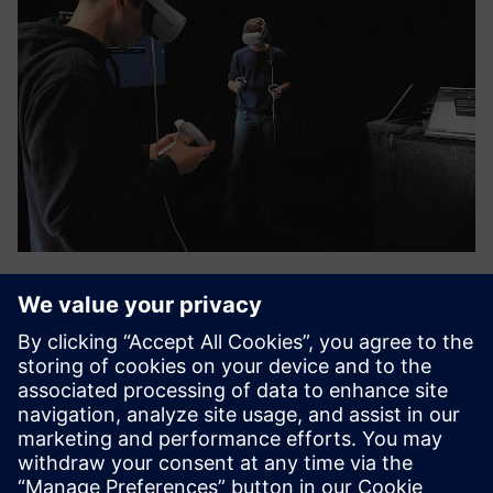
Virtual AM-Training
Legyen szó műszaki egyetemen, alkalmazott tudományi
egyetemen, szakiskolán vagy OEM képzési központban -
A VIA Academy didaktikusan strukturált tanulási
egységeket kínál, amelyek lefednek az additív gyártás teljes
működési folyamatláncát.
További információk