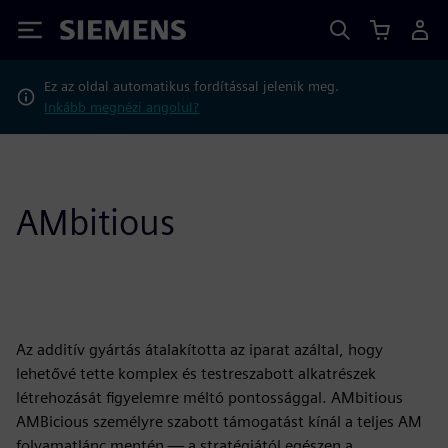
Siemens
Ez az oldal automatikus fordítással jelenik meg.
Inkább megnézi angolul?
AMbitious
Az additív gyártás átalakította az iparat azáltal, hogy
lehetővé tette komplex és testreszabott alkatrészek
létrehozását figyelemre méltó pontossággal. AMbitious
AMBicious személyre szabott támogatást kínál a teljes AM
folyamatlánc mentén — a stratégiától egészen a