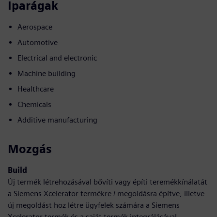
Iparágak
Aerospace
Automotive
Electrical and electronic
Machine building
Healthcare
Chemicals
Additive manufacturing
Mozgás
Build
Új termék létrehozásával bővíti vagy építi teremékkínálatát
a Siemens Xcelerator termékre / megoldásra építve, illetve
új megoldást hoz létre ügyfelek számára a Siemens
Xcelerator termék és a saját termék integrálásával