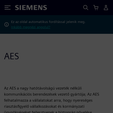
Siemens
Ez az oldal automatikus fordítással jelenik meg.
Inkább megnézi angolul?
AES
Az AES a nagy hatótávolságú vezeték nélküli
kommunikációs berendezések vezető gyártója; Az AES
felhatalmazza a vállalatokat arra, hogy nyereséges
riasztásfigyelő vállalkozásokat és kormányzati
ügynökségeket fejlesztsenek a biztonság növelése