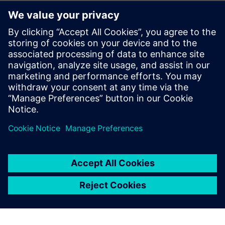
Sensor technologies
Az AES egy vezeték nélküli hálós rádiógyártó, amely UL864
listájú rádióátírókat biztosít, amelyeket számos központi
állomás szoftvercsomagja felügyelhet. A Siemens az AES
beépítette Intermesh megoldásunkba kommunikációs
gerincként...
További információk