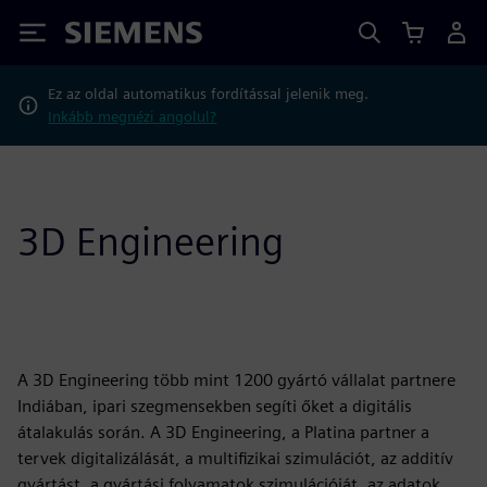
Siemens
Ez az oldal automatikus fordítással jelenik meg.
Inkább megnézi angolul?
3D Engineering
A 3D Engineering több mint 1200 gyártó vállalat partnere
Indiában, ipari szegmensekben segíti őket a digitális
átalakulás során. A 3D Engineering, a Platina partner a
tervek digitalizálását, a multifizikai szimulációt, az additív
gyártást, a gyártási folyamatok szimulációját, az adatok,