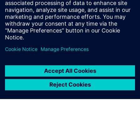
Olyan szolgáltatást nyújt a Siemens Xcelerator termékhez /
megoldáshoz, amely segít az ügyfélnek annak
megvalósításában, integrálásában, üzemeltetésében,
illetve karbantartásában