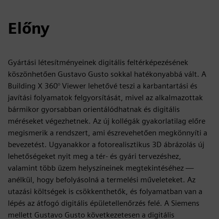
Előny
Gyártási létesítményeinek digitális feltérképezésének
köszönhetően Gustavo Gusto sokkal hatékonyabbá vált. A
Building X 360° Viewer lehetővé teszi a karbantartási és
javítási folyamatok felgyorsítását, mivel az alkalmazottak
bármikor gyorsabban orientálódhatnak és digitális
méréseket végezhetnek. Az új kollégák gyakorlatilag előre
megismerik a rendszert, ami észrevehetően megkönnyíti a
bevezetést. Ugyanakkor a fotorealisztikus 3D ábrázolás új
lehetőségeket nyit meg a tér- és gyári tervezéshez,
valamint több üzem helyszíneinek megtekintéséhez —
anélkül, hogy befolyásolná a termelési műveleteket. Az
utazási költségek is csökkenthetők, és folyamatban van a
lépés az átfogó digitális épületellenőrzés felé. A Siemens
mellett Gustavo Gusto következetesen a digitális