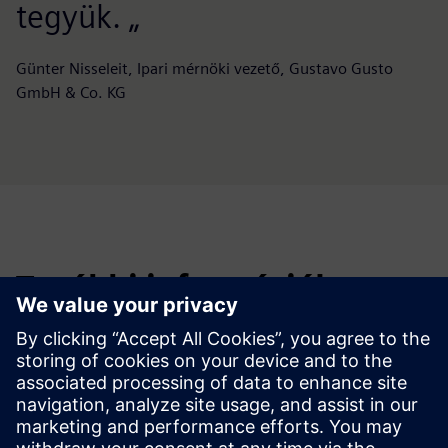
tegyük. „
Günter Nisseleit, Ipari mérnöki vezető, Gustavo Gusto
GmbH & Co. KG
További információk
Building X
360°-Betting
Operations Manager