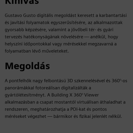
Kihívás
Gustavo Gusto digitális megoldást keresett a karbantartási
és javítási folyamatok egyszerűsítésére, az alkalmazottak
gyorsabb képzésére, valamint a jövőbeli tér- és gyári
tervezés hatékonyságának növelésére — anélkül, hogy
helyszíni időpontokkal vagy mérésekkel megzavarná a
folyamatban lévő műveleteket.
Megoldás
A pontfelhők nagy felbontású 3D szkennelésével és 360°-os
panorámákkal fotoreálisan digitalizálták a
gyártólétesítményt. A Building X 360° Viewer
alkalmazásban a csapat mostantól virtuálisan áthaladhat a
rendszeren, meghatározhatja a POI-kat és pontos
méréseket végezhet — bármikor és fizikai jelenlét nélkül.