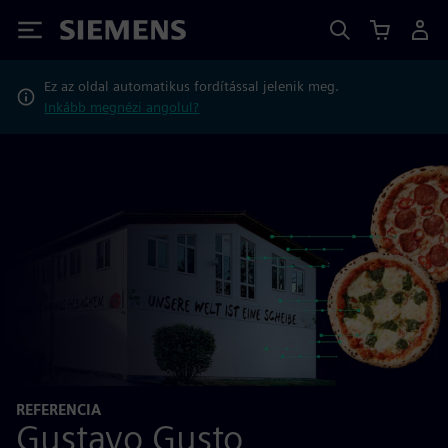
Siemens
Ez az oldal automatikus fordítással jelenik meg.
Inkább megnézi angolul?
REFERENCIA
Gustavo Gusto