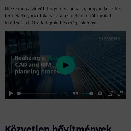
Nézze meg a videót, hogy megtudhatja, hogyan kereshet
termékeket, megtalálhatja a terméktattribútumokat,
letöltheti a PDF adatlapokat és még sok mást.
Play
03:27
Play
Mute
Settings
PIP
Enter
fulls
Közvetlen bővítmények