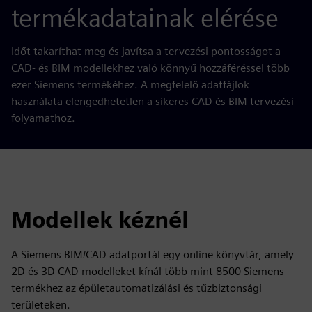
termékadatainak elérése
Időt takaríthat meg és javítsa a tervezési pontosságot a
CAD- és BIM modellekhez való könnyű hozzáféréssel több
ezer Siemens termékéhez. A megfelelő adatfájlok
használata elengedhetetlen a sikeres CAD és BIM tervezési
folyamathoz.
Modellek kéznél
A Siemens BIM/CAD adatportál egy online könyvtár, amely
2D és 3D CAD modelleket kínál több mint 8500 Siemens
termékhez az épületautomatizálási és tűzbiztonsági
területeken.