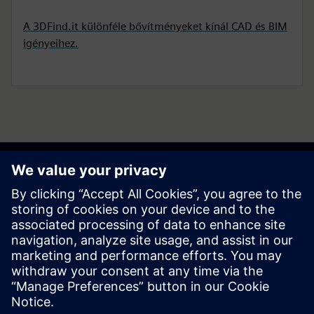
A 3DFind.it különféle bővítményeket kínál CAD és BIM
igényeihez.
Kezdje el utazását
Contact us