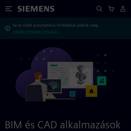
Siemens
Ez az oldal automatikus fordítással jelenik meg.
Inkább megnézi angolul?
BIM és CAD alkalmazások