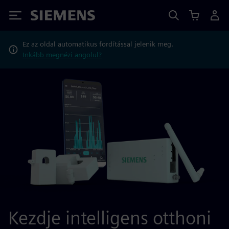
Siemens
Ez az oldal automatikus fordítással jelenik meg.
Inkább megnézi angolul?
Kezdje intelligens otthoni