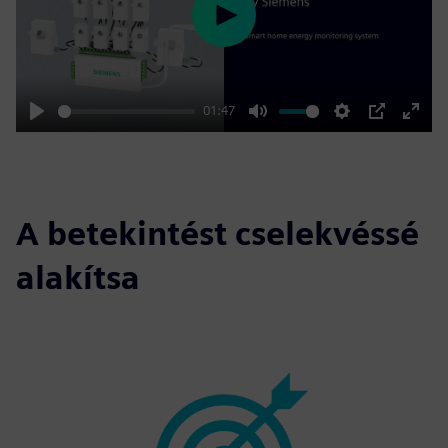
Play
01:47
Play
Mute
Settings
PIP
Enter
fulls
A betekintést cselekvéssé
alakítsa