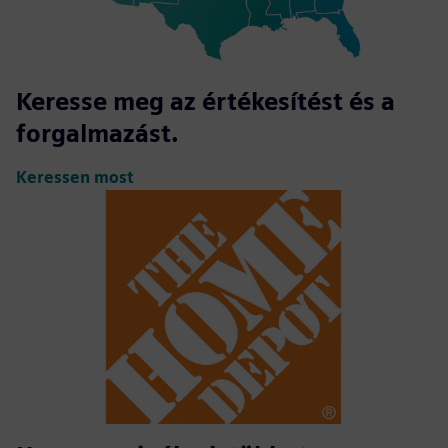
Keresse meg az értékesítést és a
forgalmazást.
Keressen most