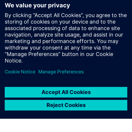
KAPCSOLATFELVÉTEL
Kezdő lépések
Kapcsolatfelvétel