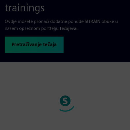
trainings
Ovdje možete pronaći dodatne ponude SITRAIN obuke u
našem opsežnom portfelju tečajeva.
Pretraživanje tečaja