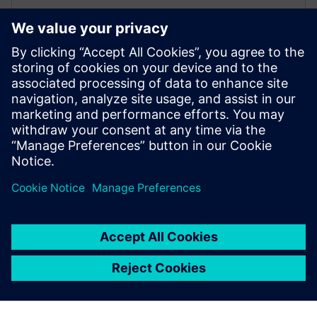
Članstvo za učenje | SITRAIN
access
Dobrodošli u učenje u digitalnom dobu!