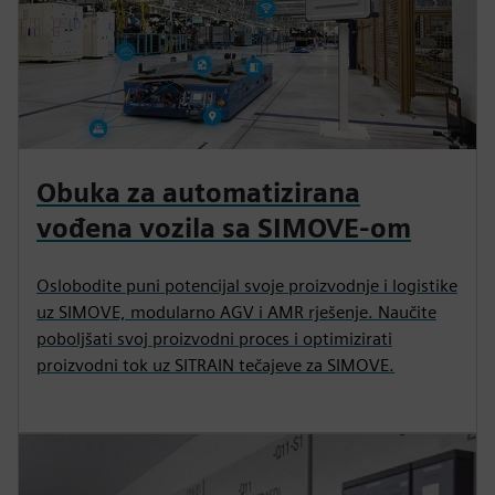
Obuka za automatizirana
vođena vozila sa SIMOVE-om
Oslobodite puni potencijal svoje proizvodnje i logistike
uz SIMOVE, modularno AGV i AMR rješenje. Naučite
poboljšati svoj proizvodni proces i optimizirati
proizvodni tok uz SITRAIN tečajeve za SIMOVE.