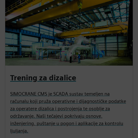
Trening za dizalice
SIMOCRANE CMS je SCADA sustav temeljen na
računalu koji pruža operativne i dijagnostičke podatke
za operatere dizalica i postrojenja te osoblje za
održavanje. Naši tečajevi pokrivaju osnove,
inženjering, puštanje u pogon i aplikacije za kontrolu
ljuljanja.