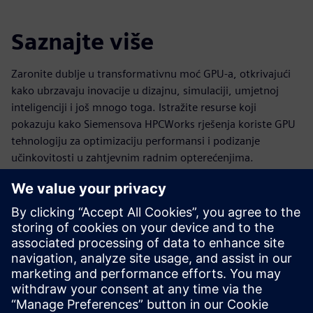
Saznajte više
Zaronite dublje u transformativnu moć GPU-a, otkrivajući
kako ubrzavaju inovacije u dizajnu, simulaciji, umjetnoj
inteligenciji i još mnogo toga. Istražite resurse koji
pokazuju kako Siemensova HPCWorks rješenja koriste GPU
tehnologiju za optimizaciju performansi i podizanje
učinkovitosti u zahtjevnim radnim opterećenjima.
HPCWorks PBS Professional za
NVIDIA DGX sustave
Računanje ubrzano GPU-om s orkestracijom radnog
opterećenja napravljeno za zahtjeve HPC-a, AI i analitike.
Vidi više