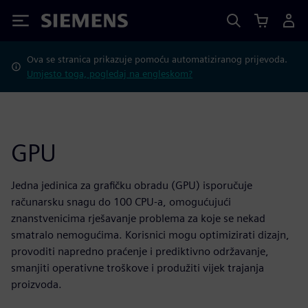
Siemens
Ova se stranica prikazuje pomoću automatiziranog prijevoda.
Umjesto toga, pogledaj na engleskom?
GPU
Jedna jedinica za grafičku obradu (GPU) isporučuje
računarsku snagu do 100 CPU-a, omogućujući
znanstvenicima rješavanje problema za koje se nekad
smatralo nemogućima. Korisnici mogu optimizirati dizajn,
provoditi napredno praćenje i prediktivno održavanje,
smanjiti operativne troškove i produžiti vijek trajanja
proizvoda.