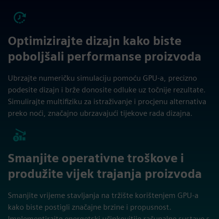
Optimizirajte dizajn kako biste
poboljšali performanse proizvoda
Ubrzajte numeričku simulaciju pomoću GPU-a, precizno
podesite dizajn i brže donosite odluke uz točnije rezultate.
Simulirajte multifiziku za istraživanje i procjenu alternativa
preko noći, značajno ubrzavajući tijekove rada dizajna.
Smanjite operativne troškove i
produžite vijek trajanja proizvoda
Smanjite vrijeme stavljanja na tržište korištenjem GPU-a
kako biste postigli značajne brzine i propusnost.
Implementirajte energetski učinkovitije računalne sustave s