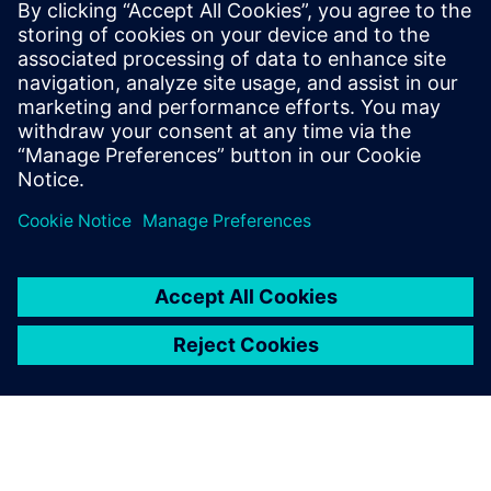
warios|cmms - detalji o proizvodu
Warrios
Preduvjeti