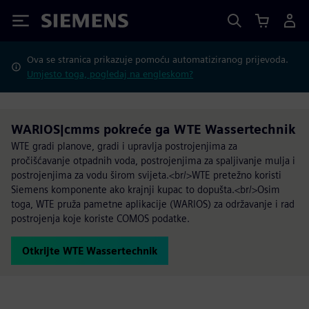
Siemens
Ova se stranica prikazuje pomoću automatiziranog prijevoda.
Umjesto toga, pogledaj na engleskom?
WARIOS|cmms pokreće ga WTE Wassertechnik
WTE gradi planove, gradi i upravlja postrojenjima za
pročišćavanje otpadnih voda, postrojenjima za spaljivanje mulja i
postrojenjima za vodu širom svijeta.<br/>WTE pretežno koristi
Siemens komponente ako krajnji kupac to dopušta.<br/>Osim
toga, WTE pruža pametne aplikacije (WARIOS) za održavanje i rad
postrojenja koje koriste COMOS podatke.
Otkrijte WTE Wassertechnik