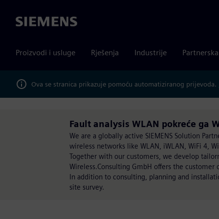
Siemens
Proizvodi i usluge
Rješenja
Industrije
Partnersk
Ova se stranica prikazuje pomoću automatiziranog prijevoda.
Fault analysis WLAN pokreće ga W
We are a globally active SIEMENS Solution Partner
wireless networks like WLAN, iWLAN, WiFi 4, WiF
Together with our customers, we develop tailorm
Wireless.Consulting GmbH offers the customer o
In addition to consulting, planning and install
site survey.