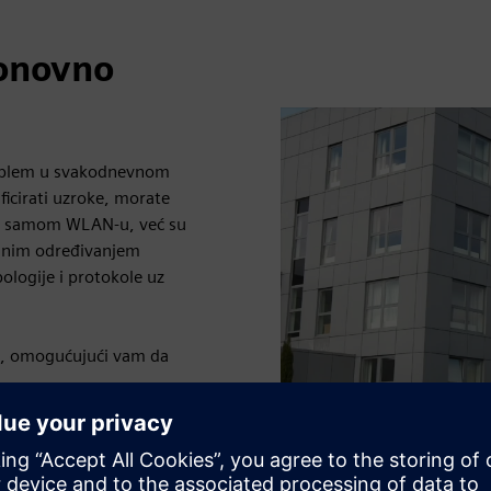
onovno
roblem u svakodnevnom
icirati uzroke, morate
e u samom WLAN-u, već su
ešnim određivanjem
ologije i protokole uz
u, omogućujući vam da
Play
ičnog slijeda dokazanih