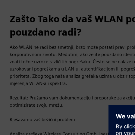
Zašto Tako da vaš WLAN p
pouzdano radi?
Ako WLAN ne radi bez smetnji, brzo može postati pravi p
korporativnom životu. Međutim, ako želite pouzdano identif
znati točne uzroke različitih pogrešaka. Često se ne nalaz
uzrokovani pogreškama u LAN-u, autentifikacijom ili pogr
prioriteta. Zbog toga naša analiza grešaka uzima u obzir top
mjerenja WLAN-a i spektra.
Rezultat: Pružamo vam dokumentaciju i preporuke za akcij
optimizirate svoju mrežu.
Rješavamo vaš bežični problem
Analiza grešaka Wireless.Consulting GmbH sastoji se od log