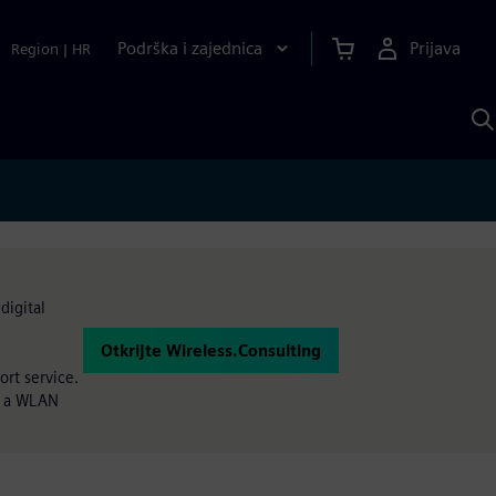
Podrška i zajednica
Prijava
Region
|
HR
P
p
S
digital
Otkrijte Wireless.Consulting
rt service.
ut a WLAN