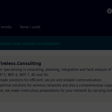
a mreža
Teme i uvidi
Umjesto toga, pogledaj na engleskom?
ireless.Consulting
 specialising in consulting, planning, integration and fault analysis of 
i 5, WiFi 6, WiFi 7, 4G and 5G.
ade solutions for efficient, secure and reliable communication.
ptimal solutions for wireless networks and also a comprehensive suppo
ation, we make meticulous preparations for your network by carrying o