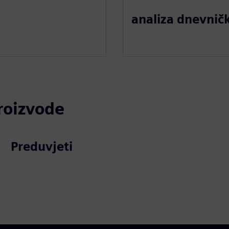
analiza dnevnič
proizvode
Preduvjeti