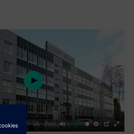
Play
02:52
Mute
Settings
PIP
Enter