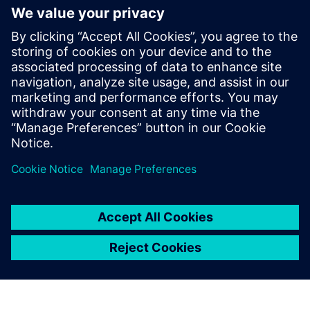
Simulation WLAN
Simulacija uključuje faze pripreme, tehničke izvedbe
uključujući mjernu opremu, evaluaciju i naknadnu obradu.
Saznajte više