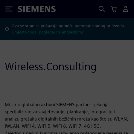
Siemens
Ova se stranica prikazuje pomoću automatiziranog prijevoda.
Umjesto toga, pogledaj na engleskom?
Wireless.Consulting
Mi smo globalno aktivni SIEMENS partner rješenja
specijaliziran za savjetovanje, planiranje, integraciju i
analizu grešaka digitalnih bežičnih mreža kao što su WLAN,
iWLAN, WiFi 4, WiFi 5, WiFi 6, WiFi 7, 4G i 5G.
Zajedno s našim kupcima razvijamo prilagođena rješenja za