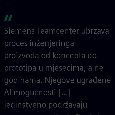
Siemens Teamcenter ubrzava
S
proces inženjeringa
z
proizvoda od koncepta do
i
prototipa u mjesecima, a ne
s
godinama. Njegove ugrađene
p
AI mogućnosti [...]
p
jedinstveno podržavaju
m