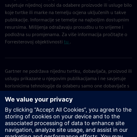
savjetuje nijednoj osobi da odabere proizvode ili usluge bilo
koje tvrtke ili marke na temelju ocjena uključenih u takve
publikacije. Informacije se temelje na najboljim dostupnim
resursima. Mišljenja odražavaju prosudbu u to vrijeme i
podložna su promjenama. Za više informacija pročitajte o
Forresterovoj objektivnosti
tu
.
Gartner ne podržava nijednu tvrtku, dobavljača, proizvod ili
uslugu prikazane u njegovim publikacijama i ne savjetuje
korisnicima tehnologije da odaberu samo one dobavljače s
najvišim ocjenama ili drugim oznakama. Gartnerove
publikacije sastoje se od mišljenja Gartnerove organizacije
za poslovne i tehnološke uvide i ne treba ih tumačiti kao
izjave činjenica. Gartner se odriče svih jamstava, izraženih
ili implicitnih, u vezi s ovom publikacijom, uključujući sva
jamstva o prodajnosti ili prikladnosti za određenu svrhu.