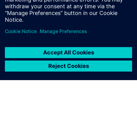
GARTNER je zaštitni znak tvrtke Gartner, Inc. i/ili njegovih
podružnica.
O SIEMENSU