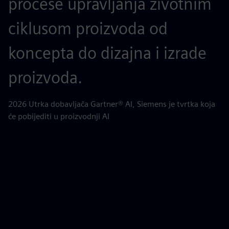
procese upravljanja životnim
a
ciklusom proizvoda od
n
koncepta do dizajna i izrade
n
proizvoda.
AB
(P
2026 Utrka dobavljača Gartner® AI, Siemens je tvrtka koja
će pobijediti u proizvodnji AI