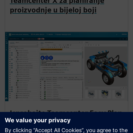
Teamcenter X za planiranje
proizvodnje u bijeloj boji
Isprobajte Teamcenter Easy Plan
danas besplatno