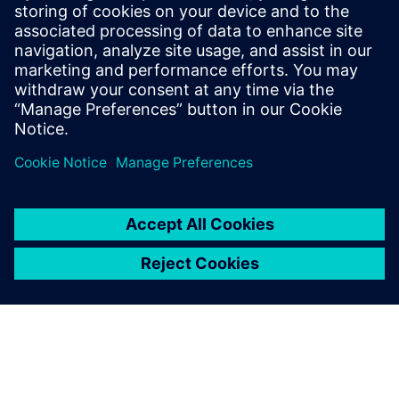
Nagrađivano korisničko iskustvo
s programom Easy Plan