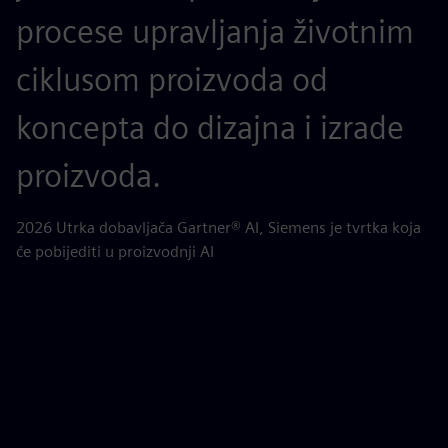
procese upravljanja životnim
a
ciklusom proizvoda od
n
koncepta do dizajna i izrade
n
proizvoda.
AB
(P
2026 Utrka dobavljača Gartner® AI, Siemens je tvrtka koja
će pobijediti u proizvodnji AI