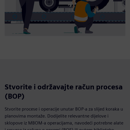
Stvorite i održavajte račun procesa
(BOP)
Stvorite procese i operacije unutar BOP-a za slijed koraka u
planovima montaže. Dodijelite relevantne dijelove i
sklopove iz MBOM-a operacijama, navodeći potrebne alate
i resurse iz računa o opremi (BOE) ili putem biblioteke