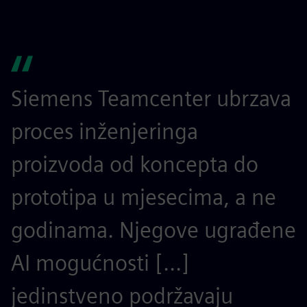
Siemens Teamcenter ubrzava
S
proces inženjeringa
z
proizvoda od koncepta do
i
prototipa u mjesecima, a ne
s
godinama. Njegove ugrađene
p
AI mogućnosti [...]
p
jedinstveno podržavaju
m