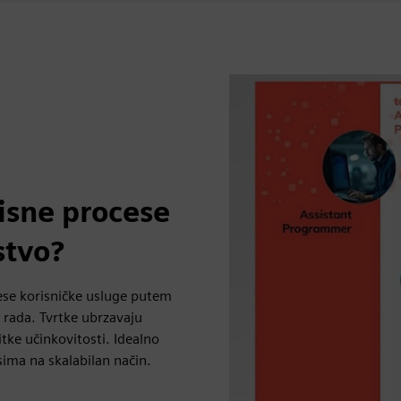
isne procese
stvo?
cese korisničke usluge putem
a rada. Tvrtke ubrzavaju
itke učinkovitosti. Idealno
sima na skalabilan način.