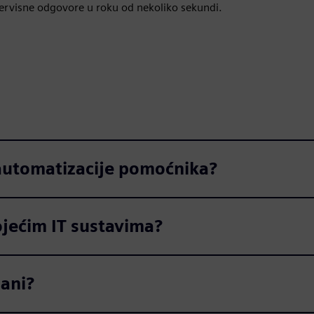
ervisne odgovore u roku od nekoliko sekundi.
 automatizacije pomoćnika?
ojećim IT sustavima?
žani?