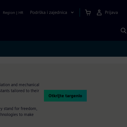
Podrška i zajednica
Prijava
Region
|
HR
P
p
S
viation and mechanical
ants tailored to their
Otkrijte targenio
ey stand for freedom,
echnologies to make