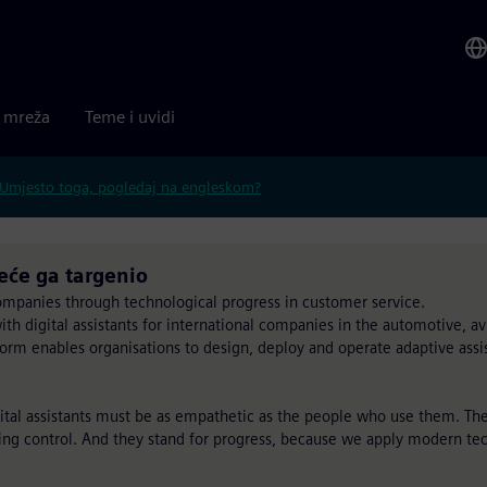
a mreža
Teme i uvidi
Umjesto toga, pogledaj na engleskom?
eće ga targenio
ompanies through technological progress in customer service.
th digital assistants for international companies in the automotive, a
form enables organisations to design, deploy and operate adaptive assist
igital assistants must be as empathetic as the people who use them. Th
ving control. And they stand for progress, because we apply modern t