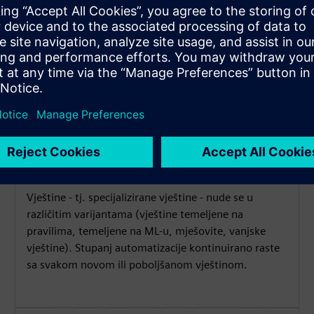
Prilagodljiva arhitektura
vještina
Vještine - tj. specijalizirane vještine - nude se u
različitim varijantama (vještine temeljene na
pravilima, temeljene na ML-u, mješovite, vanjske
vještine). Stupanj automatizacije kontinuirano raste
sa svakom novom ili poboljšanom vještinom.