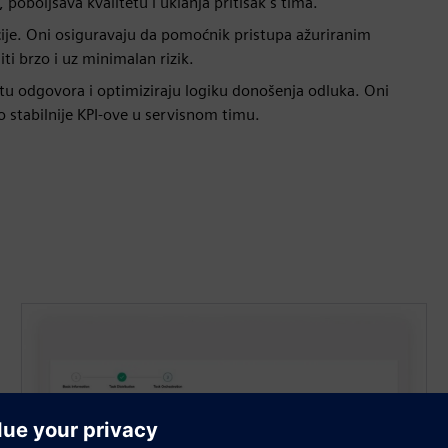
oboljšava kvalitetu i uklanja pritisak s tima.
acije. Oni osiguravaju da pomoćnik pristupa ažuriranim
ti brzo i uz minimalan rizik.
tetu odgovora i optimiziraju logiku donošenja odluka. Oni
vo stabilnije KPI-ove u servisnom timu.