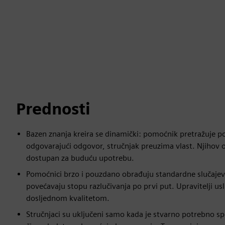
Prednosti
Bazen znanja kreira se dinamički: pomoćnik pretražuje p
odgovarajući odgovor, stručnjak preuzima vlast. Njihov 
dostupan za buduću upotrebu.
Pomoćnici brzo i pouzdano obrađuju standardne slučajeve
povećavaju stopu razlučivanja po prvi put. Upravitelji usl
dosljednom kvalitetom.
Stručnjaci su uključeni samo kada je stvarno potrebno spe