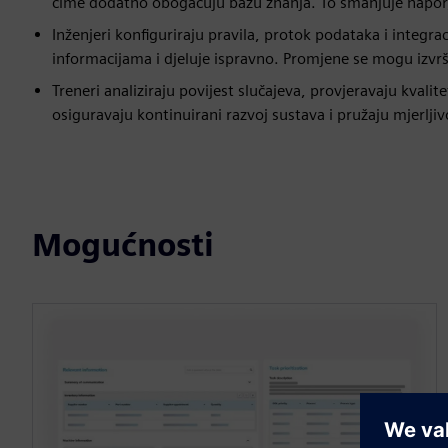
čime dodatno obogaćuju bazu znanja. To smanjuje napor, p
Inženjeri konfiguriraju pravila, protok podataka i integr
informacijama i djeluje ispravno. Promjene se mogu izvrši
Treneri analiziraju povijest slučajeva, provjeravaju kvali
osiguravaju kontinuirani razvoj sustava i pružaju mjerlji
Mogućnosti