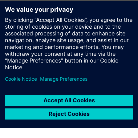
Dodatni resursi
Upute za uporabu
SITRANS FMS400