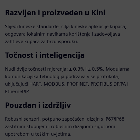
Razvijen i proizveden u Kini
Slijedi kineske standarde, cilja kineske aplikacije kupaca,
odgovara lokalnim navikama korištenja i zadovoljava
zahtjeve kupaca za brzu isporuku.
Točnost i inteligencija
Nudi dvije točnosti mjerenja: ± 0,3% i ± 0,5%. Modularna
komunikacijska tehnologija podržava više protokola,
uključujući HART, MODBUS, PROFINET, PROFIBUS DP/PA i
Ethernet/IP.
Pouzdan i izdržljiv
Robusni senzori, potpuno zapečaćeni dizajn s IP67/IP68
zaštitnim stupnjem i robusnim dizajnom sigurnom
upotrebom u teškim uvjetima.