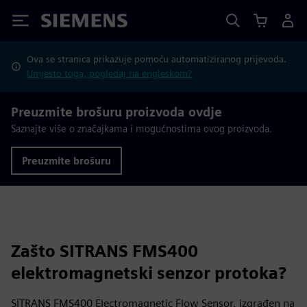
Siemens
Ova se stranica prikazuje pomoću automatiziranog prijevoda.
Umjesto toga, pogledaj na engleskom?
Preuzmite brošuru proizvoda ovdje
Saznajte više o značajkama i mogućnostima ovog proizvoda.
Preuzmite brošuru
Zašto SITRANS FMS400
elektromagnetski senzor protoka?
SITRANS FMS400 Electromagnetic Flow Sensor, izgrađen na