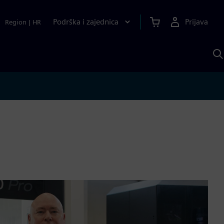
Podrška i zajednica
Prijava
Region
|
HR
P
p
S