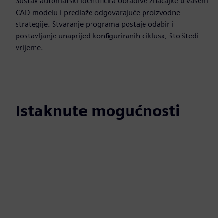
Sustav automatski identificira obradive značajke u vašem
CAD modelu i predlaže odgovarajuće proizvodne
strategije. Stvaranje programa postaje odabir i
postavljanje unaprijed konfiguriranih ciklusa, što štedi
vrijeme.
Istaknute mogućnosti