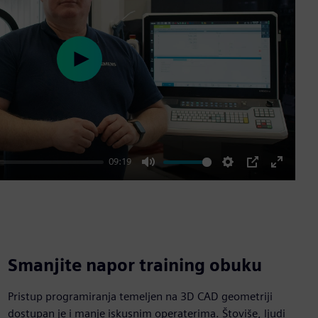
Play
09:19
Mute
Settings
PIP
Enter
fullscre
Smanjite napor training obuku
Pristup programiranja temeljen na 3D CAD geometriji
dostupan je i manje iskusnim operaterima. Štoviše, ljudi