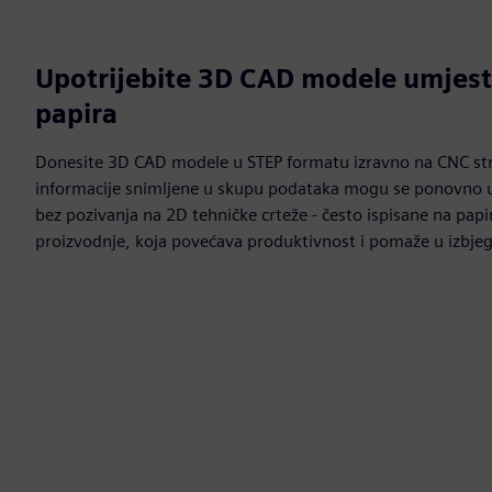
Upotrijebite 3D CAD modele umjest
papira
Donesite 3D CAD modele u STEP formatu izravno na CNC str
informacije snimljene u skupu podataka mogu se ponovno u
bez pozivanja na 2D tehničke crteže - često ispisane na papir
proizvodnje, koja povećava produktivnost i pomaže u izbje