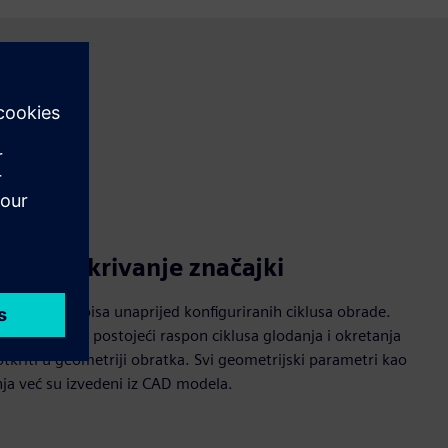
atsko otkrivanje značajki
birom s popisa unaprijed konfiguriranih ciklusa obrade.
e podržavaju postojeći raspon ciklusa glodanja i okretanja
kriti u geometriji obratka. Svi geometrijski parametri kao
nja već su izvedeni iz CAD modela.