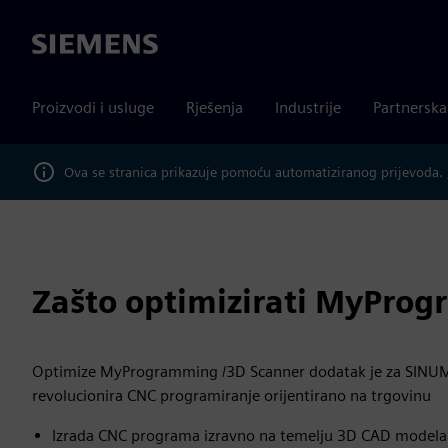
Siemens
Proizvodi i usluge
Rješenja
Industrije
Partnersk
Ova se stranica prikazuje pomoću automatiziranog prijevoda.
Zašto optimizirati MyPro
Optimize MyProgramming /3D Scanner dodatak je za SINUM
revolucionira CNC programiranje orijentirano na trgovinu
Izrada CNC programa izravno na temelju 3D CAD modela