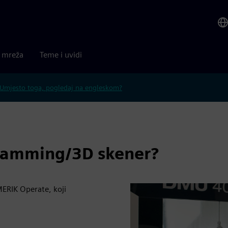
a mreža
Teme i uvidi
Umjesto toga, pogledaj na engleskom?
gramming/3D skener?
ERIK Operate, koji