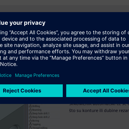
Iskoristite autom
Brzo izradite CNC program oda
Većina prizmatičnih oblika koj
SINUMERIK automatski će se ot
što su konture ili dubine reza