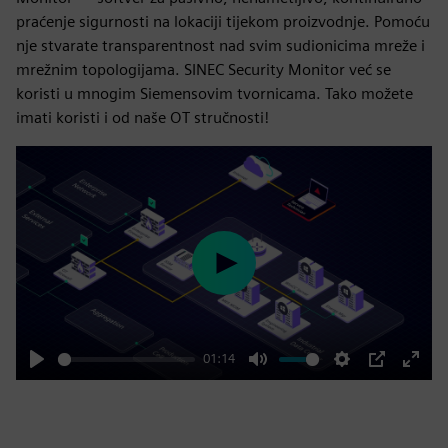
praćenje sigurnosti na lokaciji tijekom proizvodnje. Pomoću
nje stvarate transparentnost nad svim sudionicima mreže i
mrežnim topologijama. SINEC Security Monitor već se
koristi u mnogim Siemensovim tvornicama. Tako možete
imati koristi i od naše OT stručnosti!
Play
01:14
Play
Mute
Settings
PIP
Enter
fulls