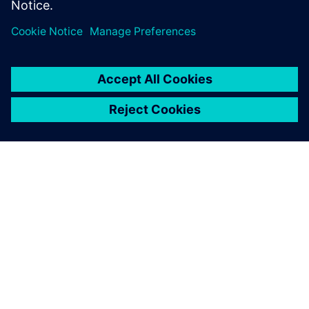
Cybersecurity za industriju
Security informacije
Kako bi se postrojenja, sustavi, strojevi i mreže zaštitili od