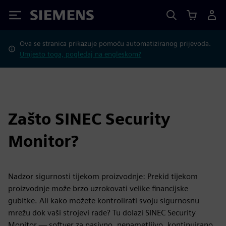
Siemens
Ova se stranica prikazuje pomoću automatiziranog prijevoda.
Umjesto toga, pogledaj na engleskom?
Zašto SINEC Security
Monitor?
Nadzor sigurnosti tijekom proizvodnje: Prekid tijekom
proizvodnje može brzo uzrokovati velike financijske
gubitke. Ali kako možete kontrolirati svoju sigurnosnu
mrežu dok vaši strojevi rade? Tu dolazi SINEC Security
Monitor — softver za pasivno, nenametljivo, kontinuirano