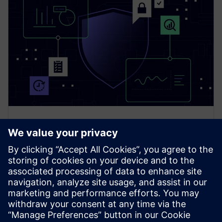
SINEC Security Guard
Otkrijte SINEC Security Guard - rješenje za kibernetičku
sigurnost temeljeno na oblaku za trgovinu. Brže
prepoznajte OT rizike, odredite prioritet onome što je
važno i djelujte s povjerenjem.