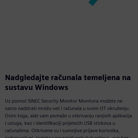
Nadgledajte računala temeljena na
sustavu Windows
Uz pomoć SINEC Security Monitor Monitora možete ne
samo nadzirati mrežu već i računala u svom OT okruženju.
Osim toga, alat vam pomaže u otkrivanju ranjivih aplikacija
i usluga, kao i identifikaciji prijetećih USB stickova u
računalima. Otkrivene su i sumnjive prijave korisnika,
zadani računi, lozinke i neuspjeli pokušaji prijave - sve bez