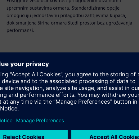
Postignite veću učinkovitost prilagođenim dizajnom i
spremnim sustavima ormara. Standardizirane opcije
omogućuju jednostavnu prilagodbu zahtjevima kupaca,
dok smanjena širina ormara štedi prostor bez ugrožavanja
performansi.
Učinkovito upravljanje
energijom i opskrbom linijama
S integriranim unosom i regeneracijom, SINAMICS
S120 moduli šasije-2 i moduli ormariće-2 omogućuju