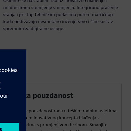
Oslonite se na stabilan rad uz inovativno hlađenje i
minimizirano smanjenje smanjenja. Integrirano praćenje
stanja i pristup tehničkim podacima putem matričnog
koda podržavaju nesmetano inženjerstvo i čine sustav
spremnim za digitalne usluge.
Visoka pouzdanost
Povećajte pouzdanost rada u teškim radnim uvjetima
korištenjem inovativnog koncepta hlađenja s
ventilatorima s promjenjivom brzinom. Smanjite