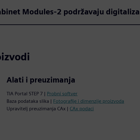
binet Modules-2 podržavaju digitalizac
oizvodi
Alati i preuzimanja
TIA Portal STEP 7 |
Probni softver
Baza podataka slika |
Fotografije i dimenzije proizvoda
Upravitelj preuzimanja CAx |
CAx podaci