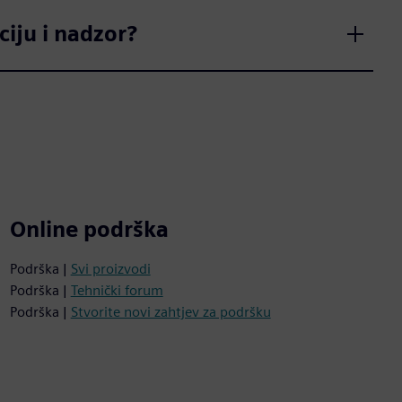
iju i nadzor?
Online podrška
Podrška |
Svi proizvodi
Podrška |
Tehnički forum
Podrška |
Stvorite novi zahtjev za podršku