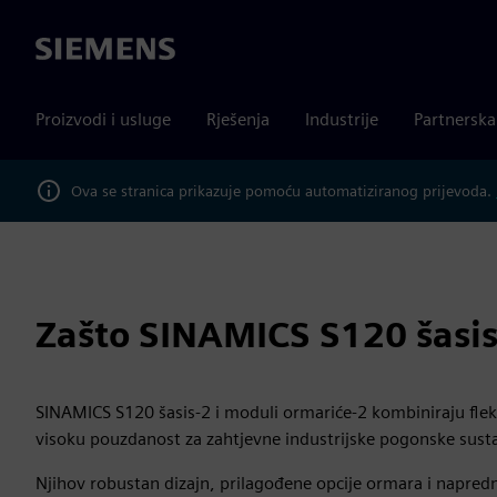
Siemens
Proizvodi i usluge
Rješenja
Industrije
Partnersk
Ova se stranica prikazuje pomoću automatiziranog prijevoda.
Zašto SINAMICS S120 šasi
SINAMICS S120 šasis-2 i moduli ormariće-2 kombiniraju fleks
visoku pouzdanost za zahtjevne industrijske pogonske sust
Njihov robustan dizajn, prilagođene opcije ormara i napred