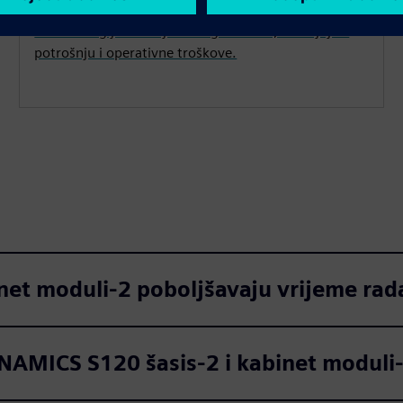
učinkovito upravljanje energijom. Regeneracija linije
vraća energiju kočenja natrag u mrežu, smanjujući
potrošnju i operativne troškove.
net moduli-2 poboljšavaju vrijeme rad
INAMICS S120 šasis-2 i kabinet moduli