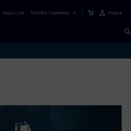
Podrška i zajednica
Prijava
Region
|
HR
P
p
S