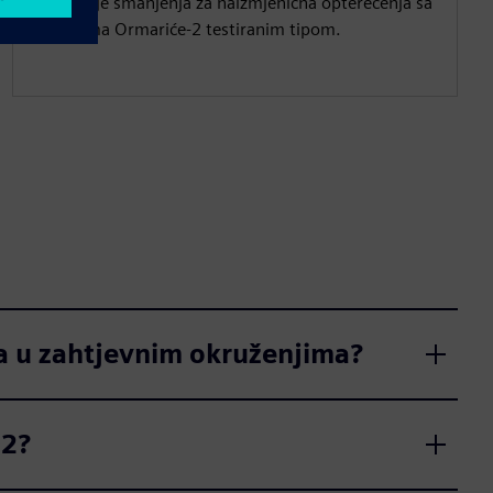
smanjenje smanjenja za naizmjenična opterećenja sa
sistemima Ormariće-2 testiranim tipom.
a u zahtjevnim okruženjima?
-2?