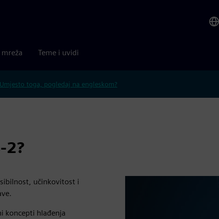
a mreža
Teme i uvidi
Umjesto toga, pogledaj na engleskom?
s-2?
ibilnost, učinkovitost i
ave.
ni koncepti hlađenja