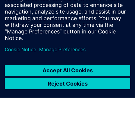
iskustvo.
Usluge digitalnih poduzeća: Poboljšajte dugoročnu
dostupnost i produktivnost sustava uz naš asortiman
usluga i proizvoda koji podržavaju stručnjaci.