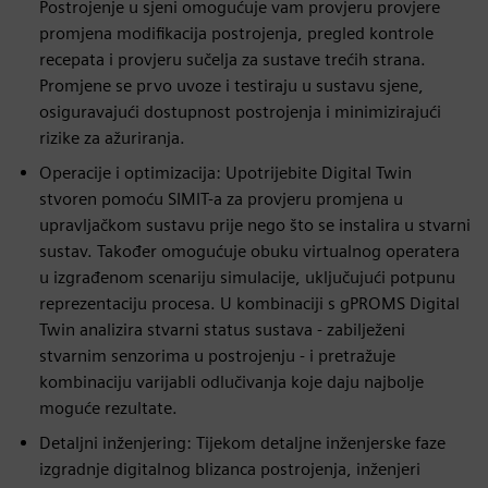
Postrojenje u sjeni omogućuje vam provjeru provjere
promjena modifikacija postrojenja, pregled kontrole
recepata i provjeru sučelja za sustave trećih strana.
Promjene se prvo uvoze i testiraju u sustavu sjene,
osiguravajući dostupnost postrojenja i minimizirajući
rizike za ažuriranja.
Operacije i optimizacija: Upotrijebite Digital Twin
stvoren pomoću SIMIT-a za provjeru promjena u
upravljačkom sustavu prije nego što se instalira u stvarni
sustav. Također omogućuje obuku virtualnog operatera
u izgrađenom scenariju simulacije, uključujući potpunu
reprezentaciju procesa. U kombinaciji s gPROMS Digital
Twin analizira stvarni status sustava - zabilježeni
stvarnim senzorima u postrojenju - i pretražuje
kombinaciju varijabli odlučivanja koje daju najbolje
moguće rezultate.
Detaljni inženjering: Tijekom detaljne inženjerske faze
izgradnje digitalnog blizanca postrojenja, inženjeri