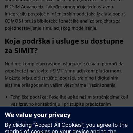
PLCSIM Advanced). Također omogućuje jednostavnu
integraciju postojećih inženjerskih podataka iz alata poput
COMOS i pruža biblioteke i značajke analize projekata za
pojednostavljenje simulacijskog modeliranja.
Koja podrška i usluge su dostupne
za SIMIT?
Nudimo kompletan raspon usluga koje će vam pomoći da
započnete i nastavite s SIMIT simulacijskom platformom.
Možete pristupiti stručnoj podršci, training i digitalnim
alatima prilagođenim vašim vještinama i razini znanja.
Tehnička podrška: Pošaljite upite našim stručnjacima koji
vas izravno kontaktiraju i pristupite predloženim
rješenjima putem SiePortala.
training: Iskoristite treninge i SIMIT tečajeve kako biste
naučili kako dizajnirati simulacije i stekli praktično