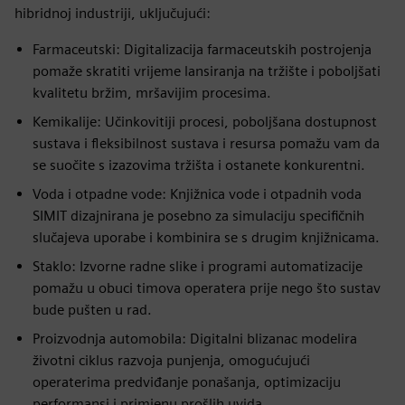
hibridnoj industriji, uključujući:
Farmaceutski: Digitalizacija farmaceutskih postrojenja
pomaže skratiti vrijeme lansiranja na tržište i poboljšati
kvalitetu bržim, mršavijim procesima.
Kemikalije: Učinkovitiji procesi, poboljšana dostupnost
sustava i fleksibilnost sustava i resursa pomažu vam da
se suočite s izazovima tržišta i ostanete konkurentni.
Voda i otpadne vode: Knjižnica vode i otpadnih voda
SIMIT dizajnirana je posebno za simulaciju specifičnih
slučajeva uporabe i kombinira se s drugim knjižnicama.
Staklo: Izvorne radne slike i programi automatizacije
pomažu u obuci timova operatera prije nego što sustav
bude pušten u rad.
Proizvodnja automobila: Digitalni blizanac modelira
životni ciklus razvoja punjenja, omogućujući
operaterima predviđanje ponašanja, optimizaciju
performansi i primjenu prošlih uvida.