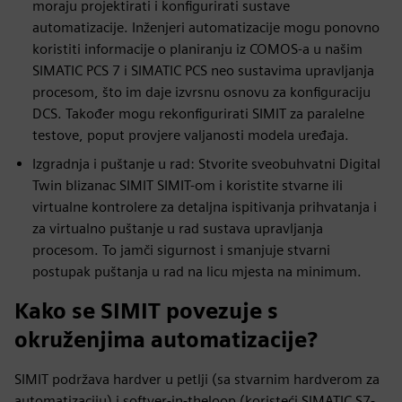
moraju projektirati i konfigurirati sustave
automatizacije. Inženjeri automatizacije mogu ponovno
koristiti informacije o planiranju iz COMOS-a u našim
SIMATIC PCS 7 i SIMATIC PCS neo sustavima upravljanja
procesom, što im daje izvrsnu osnovu za konfiguraciju
DCS. Također mogu rekonfigurirati SIMIT za paralelne
testove, poput provjere valjanosti modela uređaja.
Izgradnja i puštanje u rad: Stvorite sveobuhvatni Digital
Twin blizanac SIMIT SIMIT-om i koristite stvarne ili
virtualne kontrolere za detaljna ispitivanja prihvatanja i
za virtualno puštanje u rad sustava upravljanja
procesom. To jamči sigurnost i smanjuje stvarni
postupak puštanja u rad na licu mjesta na minimum.
Kako se SIMIT povezuje s
okruženjima automatizacije?
SIMIT podržava hardver u petlji (sa stvarnim hardverom za
automatizaciju) i softver-in-theloop (koristeći SIMATIC S7-