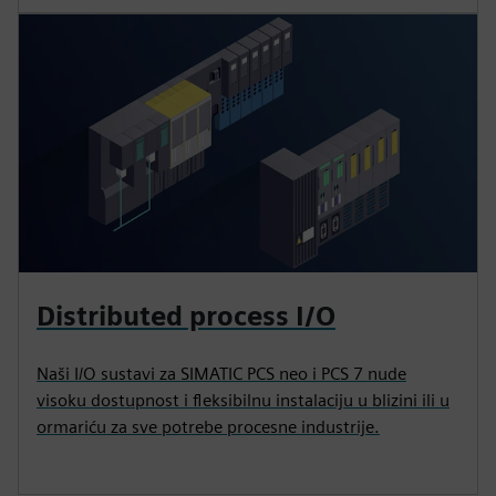
Distributed process I/O
Naši I/O sustavi za SIMATIC PCS neo i PCS 7 nude
visoku dostupnost i fleksibilnu instalaciju u blizini ili u
ormariću za sve potrebe procesne industrije.