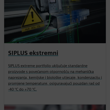
SIPLUS ekstremni
SIPLUS extreme portfolio uključuje standardne
proizvode s povećanom otpornošću na mehanička
naprezanja, kemijske i biološke utjecaje, kondenzaciju i
promjene temperature, osiguravajući pouzdan rad od
-40 °C do +70 °C.