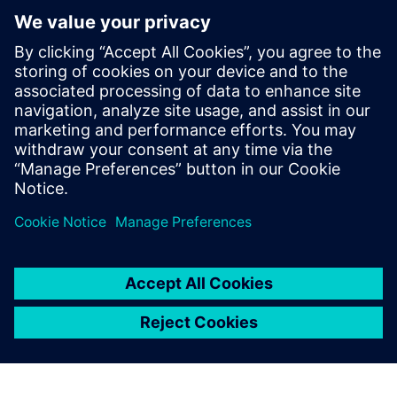
Otkrijte mogućnosti
Istražite proizvode