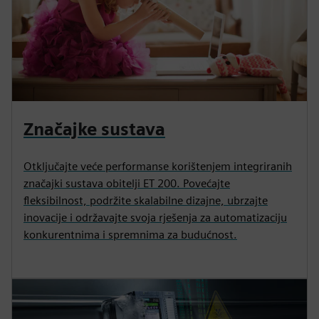
Značajke sustava
Otključajte veće performanse korištenjem integriranih
značajki sustava obitelji ET 200. Povećajte
fleksibilnost, podržite skalabilne dizajne, ubrzajte
inovacije i održavajte svoja rješenja za automatizaciju
konkurentnima i spremnima za budućnost.