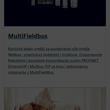
MultiFieldbus
Koristite jedan uređaj za povezivanje više mreža
fieldbus, smanjujući složenost i troškove. Osiguravanje
fleksibilne i pouzdane komunikacije putem PROFINET,
Ethernet/IP i Modbus TCP za brzu i jednostavnu
integraciju s MultiFieldBus.