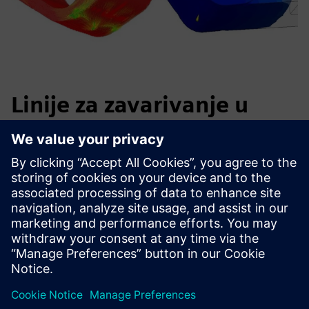
Linije za zavarivanje u
plastici
Izazov: Otkrijte slaba područja zbog zavarenih linija
Procijenite utjecaj na čvrstoću dijela
Rješenje: Konverzne mogućnosti mapiranja radi dodijeljenja
područja zavarivanja i kuta protoka mehaničkom modelu
Rezultati: Optimizirani proizvodni proces Poznavanje
lokalne različite jačine komponenata