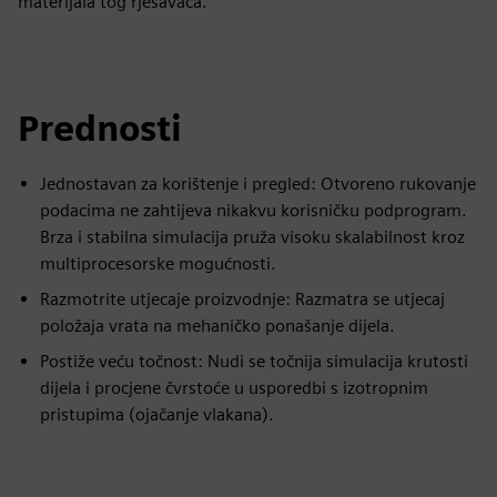
materijala tog rješavača.
Prednosti
Jednostavan za korištenje i pregled: Otvoreno rukovanje
podacima ne zahtijeva nikakvu korisničku podprogram.
Brza i stabilna simulacija pruža visoku skalabilnost kroz
multiprocesorske mogućnosti.
Razmotrite utjecaje proizvodnje: Razmatra se utjecaj
položaja vrata na mehaničko ponašanje dijela.
Postiže veću točnost: Nudi se točnija simulacija krutosti
dijela i procjene čvrstoće u usporedbi s izotropnim
pristupima (ojačanje vlakana).