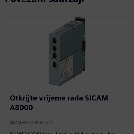
Otkrijte vrijeme rada SICAM
A8000
SICAM A8000 CP-8030/31
SICAM CP‑8031 je pristupačan, skalabilan ugrađeni