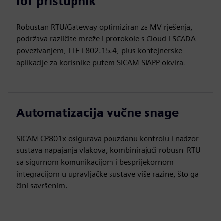
IoT pristupnik
Robustan RTU/Gateway optimiziran za MV rješenja,
podržava različite mreže i protokole s Cloud i SCADA
povezivanjem, LTE i 802.15.4, plus kontejnerske
aplikacije za korisnike putem SICAM SIAPP okvira.
Automatizacija vučne snage
SICAM CP801x osigurava pouzdanu kontrolu i nadzor
sustava napajanja vlakova, kombinirajući robusni RTU
sa sigurnom komunikacijom i besprijekornom
integracijom u upravljačke sustave više razine, što ga
čini savršenim.