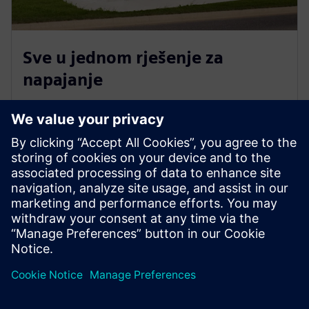
Sve u jednom rješenje za
napajanje
SICAM je univerzalna hardverska i softverska
platforma koja pojednostavljuje automatizaciju
energije u industrijskim, mrežnim i obnovljivim
aplikacijama. Pomaže vam da ispunite klimatske
ciljeve, osigurate kibernetičku sigurnost i optimizirate
osoblje.