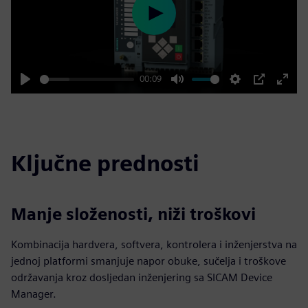
Play
00:09
Play
Mute
Settings
PIP
Enter
fulls
Ključne prednosti
Manje složenosti, niži troškovi
Kombinacija hardvera, softvera, kontrolera i inženjerstva na
jednoj platformi smanjuje napor obuke, sučelja i troškove
održavanja kroz dosljedan inženjering sa SICAM Device
Manager.