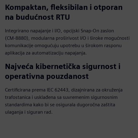
Kompaktan, fleksibilan i otporan
na budućnost RTU
Integrirano napajanje i I/O, opcijski Snap‑On zaslon
(CM‑8880), modularna proširivost I/O i široke mogućnosti
komunikacije omogućuju upotrebu u širokom rasponu
aplikacija za automatizaciju napajanja.
Najveća kibernetička sigurnost i
operativna pouzdanost
Certificirana prema IEC 62443, dizajnirana za okruženja
trafostanica i usklađena sa suvremenim sigurnosnim
standardima kako bi se osigurala dugoročna zaštita
ulaganja i siguran rad.