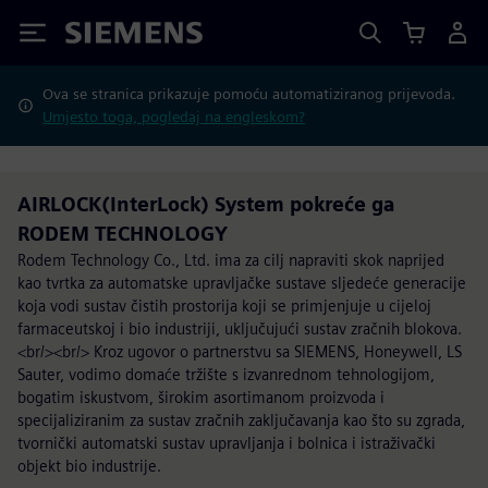
Siemens
Ova se stranica prikazuje pomoću automatiziranog prijevoda.
Umjesto toga, pogledaj na engleskom?
AIRLOCK(InterLock) System pokreće ga
RODEM TECHNOLOGY
Rodem Technology Co., Ltd. ima za cilj napraviti skok naprijed
kao tvrtka za automatske upravljačke sustave sljedeće generacije
koja vodi sustav čistih prostorija koji se primjenjuje u cijeloj
farmaceutskoj i bio industriji, uključujući sustav zračnih blokova.
<br/><br/> Kroz ugovor o partnerstvu sa SIEMENS, Honeywell, LS
Sauter, vodimo domaće tržište s izvanrednom tehnologijom,
bogatim iskustvom, širokim asortimanom proizvoda i
specijaliziranim za sustav zračnih zaključavanja kao što su zgrada,
tvornički automatski sustav upravljanja i bolnica i istraživački
objekt bio industrije.