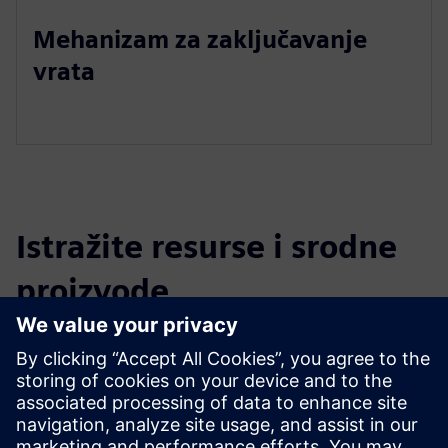
Mehanizam za zaključavanje
vrata
Istražite resurse i srodne
proizvode
Dodatne informacije i resursi
Uvod u tvrtku Rodem Technology Co., Ltd