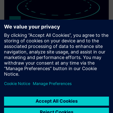
SITRANS TDL
Achieve fast, selective gas measurement with the in-
situ gas analyzer SITRANS TDL for a wide range of
different gases.