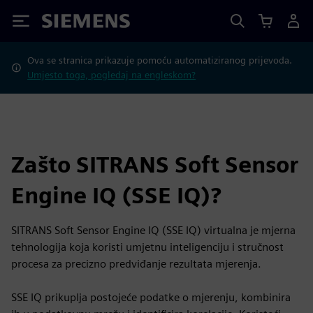
Siemens
Ova se stranica prikazuje pomoću automatiziranog prijevoda.
Umjesto toga, pogledaj na engleskom?
Zašto SITRANS Soft Sensor
Engine IQ (SSE IQ)?
SITRANS Soft Sensor Engine IQ (SSE IQ) virtualna je mjerna
tehnologija koja koristi umjetnu inteligenciju i stručnost
procesa za precizno predviđanje rezultata mjerenja.
SSE IQ prikuplja postojeće podatke o mjerenju, kombinira