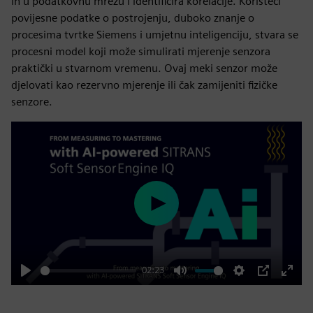
ih u podatkovnu mrežu i identificira korelacije. Koristeći
povijesne podatke o postrojenju, duboko znanje o
procesima tvrtke Siemens i umjetnu inteligenciju, stvara se
procesni model koji može simulirati mjerenje senzora
praktički u stvarnom vremenu. Ovaj meki senzor može
djelovati kao rezervno mjerenje ili čak zamijeniti fizičke
senzore.
Play
02:23
Play
Mute
Settings
PIP
Enter
fulls