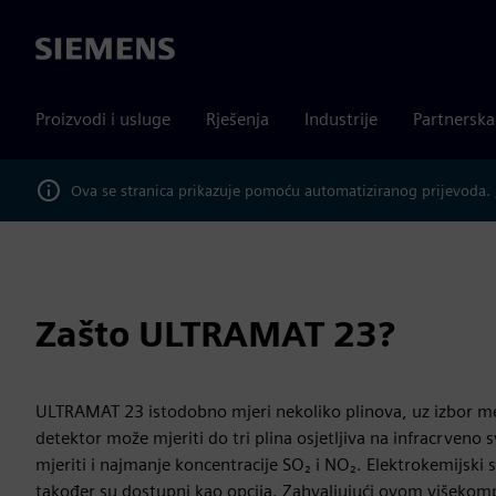
Siemens
Proizvodi i usluge
Rješenja
Industrije
Partnersk
Ova se stranica prikazuje pomoću automatiziranog prijevoda.
Zašto ULTRAMAT 23?
ULTRAMAT 23 istodobno mjeri nekoliko plinova, uz izbor met
detektor može mjeriti do tri plina osjetljiva na infracrveno
mjeriti i najmanje koncentracije SO₂ i NO₂. Elektrokemijski 
također su dostupni kao opcija. Zahvaljujući ovom višeko