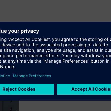
Visoka selektivno
Višeslojni detektori podržava
Mjerne kivete su robusne, otp
greškama u pripremi uzorka i
određuje referentnu varijabl
postrojenja za bioplin.