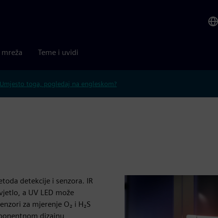
a mreža
Teme i uvidi
Umjesto toga, pogledaj na engleskom?
oda detekcije i senzora. IR
 svjetlo, a UV LED može
senzori za mjerenje O₂ i H₂S
mponentnom dizajnu,