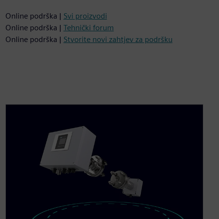
Online podrška |
Svi proizvodi
Online podrška |
Tehnički forum
Online podrška |
Stvorite novi zahtjev za podršku