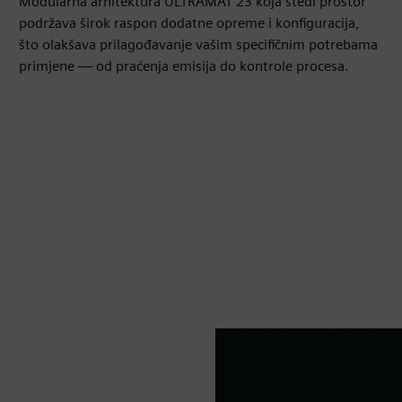
Modularna arhitektura ULTRAMAT 23 koja štedi prostor
podržava širok raspon dodatne opreme i konfiguracija,
što olakšava prilagođavanje vašim specifičnim potrebama
primjene — od praćenja emisija do kontrole procesa.