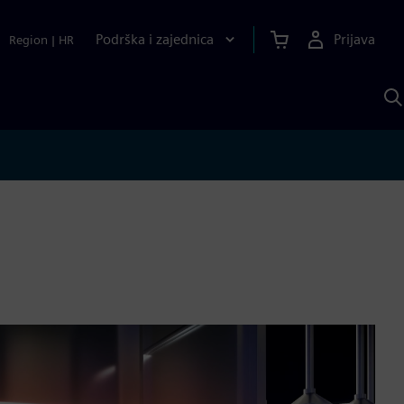
Podrška i zajednica
Prijava
Region
|
HR
P
p
S