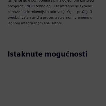
Izmjerite do 4 komponente plina odjednom koristeći
provjerenu NDIR tehnologiju za infracrvene aktivne
plinove i elektrokemijsko otkrivanje O₂ — pružajući
sveobuhvatan uvid u proces u stvarnom vremenu u
jednom integriranom analizatoru.
Istaknute mogućnosti