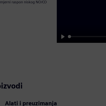
vi mjerni raspon niskog NO/CO
Play
oizvodi
Alati i preuzimanja