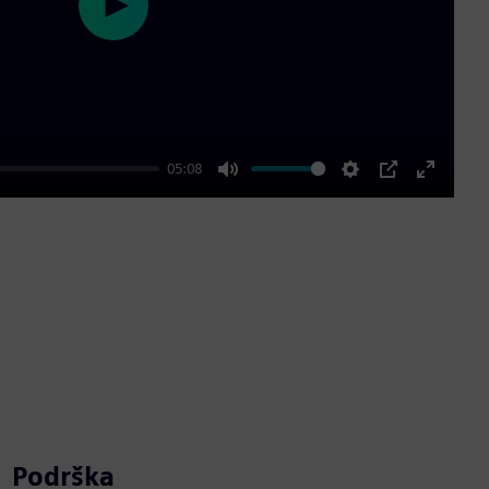
Play
05:08
Mute
Settings
PIP
Enter
fullscre
Podrška