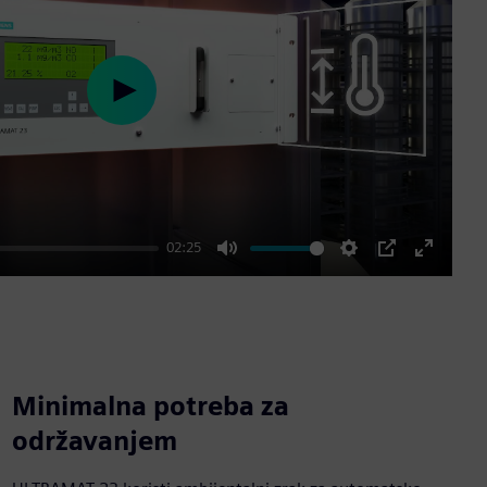
Play
02:25
Mute
Settings
PIP
Enter
fullscre
Minimalna potreba za
održavanjem