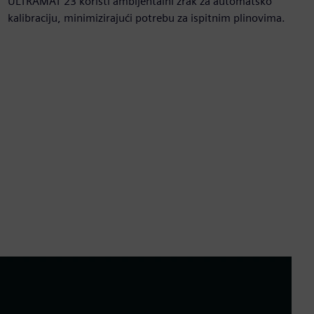
ULTRAMAT 23 koristi ambijentalni zrak za automatsko
kalibraciju, minimizirajući potrebu za ispitnim plinovima.