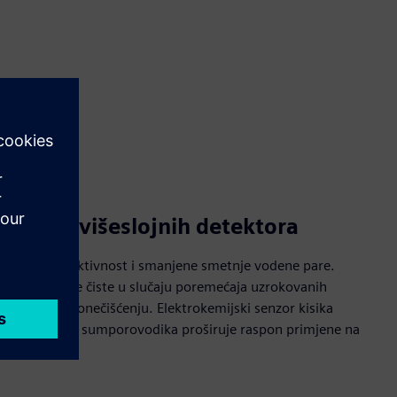
st zbog višeslojnih detektora
ju visoku selektivnost i smanjene smetnje vodene pare.
orne i lako se čiste u slučaju poremećaja uzrokovanih
 naknadnom onečišćenju. Elektrokemijski senzor kisika
u O2, a senzor sumporovodika proširuje raspon primjene na