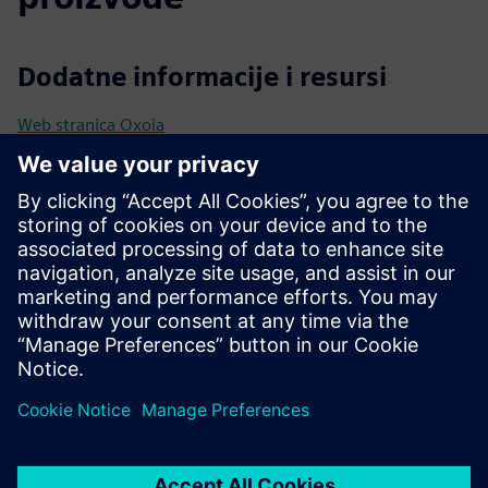
Dodatne informacije i resursi
Web stranica Oxoia
Onepager Oxoia
Preduvjeti
Kompatibilan sa Siemens Building Automation (npr Desigo
CC CC/Connect Box)
Centralni HVAC sustav (grijanje, ventilacija, hlađenje ili
topla voda)