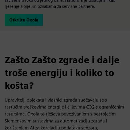
završena u roku od jednog dana. Platforma je dostupna i kao
rješenje s bijelim oznakama za servisne partnere.
Otkrijte Oxoia
Zašto Zašto zgrade i dalje
troše energiju i koliko to
košta?
Upravitelji objekata i vlasnici zgrada suočavaju se s
rastućim troškovima energije i ciljevima CO2 s ograničenim
resursima. Oxoia to rješava povezivanjem s postojećim
Siemensovim sustavima za automatizaciju zgrada i
korištenjem AI za korelaciju podataka senzora,