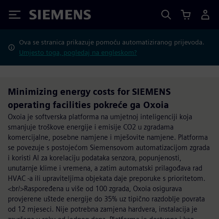
Siemens
Ova se stranica prikazuje pomoću automatiziranog prijevoda.
Umjesto toga, pogledaj na engleskom?
Minimizing energy costs for SIEMENS
operating facilities pokreće ga Oxoia
Oxoia je softverska platforma na umjetnoj inteligenciji koja
smanjuje troškove energije i emisije CO2 u zgradama
komercijalne, posebne namjene i mješovite namjene. Platforma
se povezuje s postojećom Siemensovom automatizacijom zgrada
i koristi AI za korelaciju podataka senzora, popunjenosti,
unutarnje klime i vremena, a zatim automatski prilagođava rad
HVAC -a ili upraviteljima objekata daje preporuke s prioritetom.
<br/>Raspoređena u više od 100 zgrada, Oxoia osigurava
provjerene uštede energije do 35% uz tipično razdoblje povrata
od 12 mjeseci. Nije potrebna zamjena hardvera, instalacija je