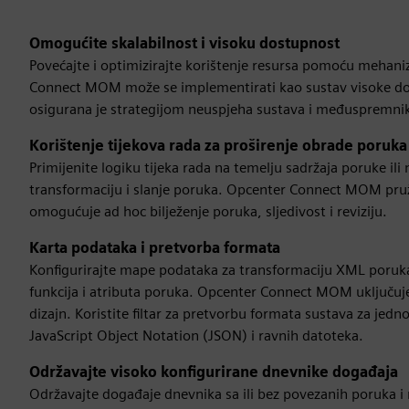
Omogućite skalabilnost i visoku dostupnost
Povećajte i optimizirajte korištenje resursa pomoću mehan
Connect MOM može se implementirati kao sustav visoke dos
osigurana je strategijom neuspjeha sustava i međuspremn
Korištenje tijekova rada za proširenje obrade poruka
Primijenite logiku tijeka rada na temelju sadržaja poruke il
transformaciju i slanje poruka. Opcenter Connect MOM pruža
omogućuje ad hoc bilježenje poruka, sljedivost i reviziju.
Karta podataka i pretvorba formata
Konfigurirajte mape podataka za transformaciju XML poruk
funkcija i atributa poruka. Opcenter Connect MOM uključuj
dizajn. Koristite filtar za pretvorbu formata sustava za j
JavaScript Object Notation (JSON) i ravnih datoteka.
Održavajte visoko konfigurirane dnevnike događaja
Održavajte događaje dnevnika sa ili bez povezanih poruka i 