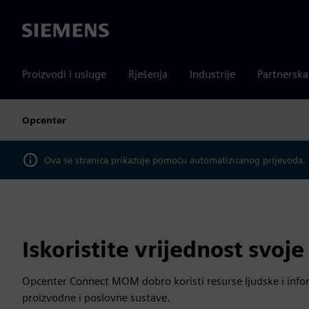
Siemens
Proizvodi i usluge
Rješenja
Industrije
Partnersk
Opcenter
Ova se stranica prikazuje pomoću automatiziranog prijevoda.
Iskoristite vrijednost svoje
Opcenter Connect MOM dobro koristi resurse ljudske i infor
proizvodne i poslovne sustave.