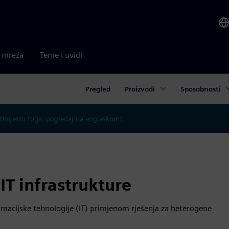
a mreža
Teme i uvidi
Pregled
Proizvodi
Sposobnosti
Umjesto toga, pogledaj na engleskom?
 IT infrastrukture
macijske tehnologije (IT) primjenom rješenja za heterogene