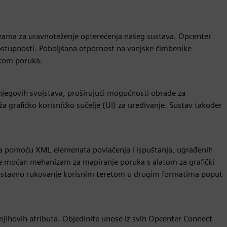
izama za uravnoteženje opterećenja našeg sustava. Opcenter
tupnosti. Poboljšana otpornost na vanjske čimbenike
ikom poruka.
i njegovih svojstava, proširujući mogućnosti obrade za
 grafičko korisničko sučelje (UI) za uređivanje. Sustav također
a pomoću XML elemenata povlačenja i ispuštanja, ugrađenih
e moćan mehanizam za mapiranje poruka s alatom za grafički
ednostavno rukovanje korisnim teretom u drugim formatima poput
njihovih atributa. Objedinite unose iz svih Opcenter Connect