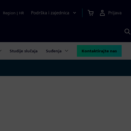
Podrška i zajednica
Prijava
Region
|
HR
P
p
S
Studije slučaja
Suđenja
Kontaktirajte nas