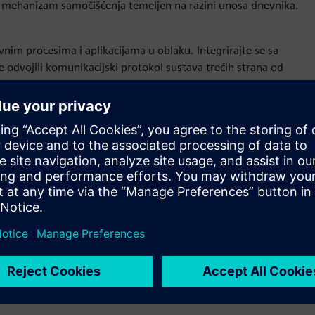
 mehanizam samočišćenja temeljen na razini unosa dnevnika.
ovnim procesima i aplikacijama u oblaku. Integrirajte se sa
 odvojili komunikacijski protokol sustava trećih strana od
i poboljšavaju fleksibilnost i upotrebljivost proizvoda.