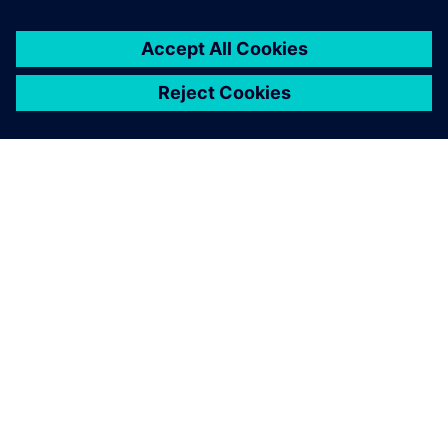
O SIEMENSU
PODACI O TVRTKI
STUPITE U KONTAKT