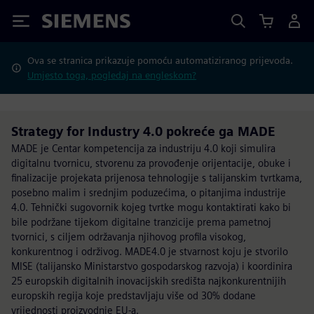
Siemens
Ova se stranica prikazuje pomoću automatiziranog prijevoda.
Umjesto toga, pogledaj na engleskom?
Strategy for Industry 4.0 pokreće ga MADE
MADE je Centar kompetencija za industriju 4.0 koji simulira
digitalnu tvornicu, stvorenu za provođenje orijentacije, obuke i
finalizacije projekata prijenosa tehnologije s talijanskim tvrtkama,
posebno malim i srednjim poduzećima, o pitanjima industrije
4.0. Tehnički sugovornik kojeg tvrtke mogu kontaktirati kako bi
bile podržane tijekom digitalne tranzicije prema pametnoj
tvornici, s ciljem održavanja njihovog profila visokog,
konkurentnog i održivog. MADE4.0 je stvarnost koju je stvorilo
MISE (talijansko Ministarstvo gospodarskog razvoja) i koordinira
25 europskih digitalnih inovacijskih središta najkonkurentnijih
europskih regija koje predstavljaju više od 30% dodane
vrijednosti proizvodnje EU-a.