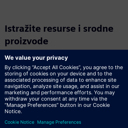
Istražite resurse i srodne
proizvode
Dodatne informacije i resursi
MADE - Competence Center Industry 4.0: digitalna i održiva
tvornica
Preduvjeti