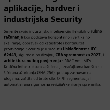
aplikacije, hardver i
industrijska Security
Smjerite svoju industrijsku inteligenciju fleksibilno
rubno
računanje
koji podržava horizontalno i vertikalno
skaliranje, oporavak od katastrofe i kontinuitet
proizvodnje. Security je u središtu
Usklađenost s IEC
62443
, sigurnost po dizajnu,
CRA spremnost za 2027
, i
arhitektura nultog povjerenja
s RBAC-om i MFA.
Kritična infrastruktura zaštićena je značajkama kao što su
šifrirana ažuriranja (SHA-256), pristup zasnovan na
ulogama, zaštita od brute sile, OT/IT segmentacija i
automatizirana sigurnosna revizija/skeniranje spremnika.