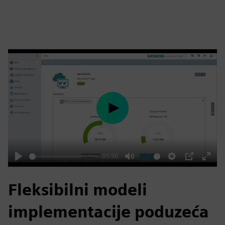
Play
01:50
Play
Mute
Settings
PIP
Enter
fulls
Fleksibilni modeli
implementacije poduzeća