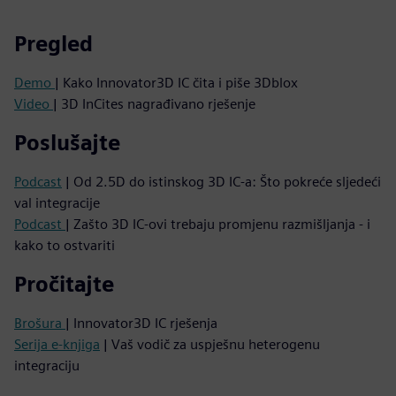
Pregled
Demo
| Kako Innovator3D IC čita i piše 3Dblox
Video
| 3D InCites nagrađivano rješenje
Poslušajte
Podcast
| Od 2.5D do istinskog 3D IC-a: Što pokreće sljedeći
val integracije
Podcast
| Zašto 3D IC-ovi trebaju promjenu razmišljanja - i
kako to ostvariti
Pročitajte
Brošura
| Innovator3D IC rješenja
Serija e-knjiga
| Vaš vodič za uspješnu heterogenu
integraciju