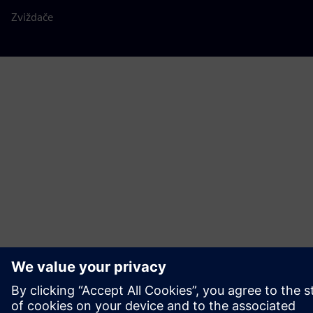
Zviždače