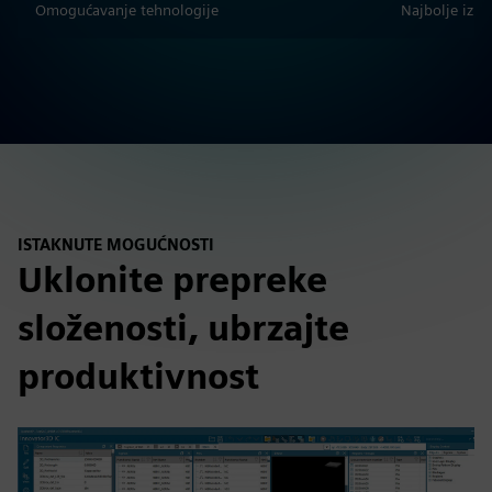
Omogućavanje tehnologije
Najbolje iz e
ISTAKNUTE MOGUĆNOSTI
Uklonite prepreke
složenosti, ubrzajte
produktivnost