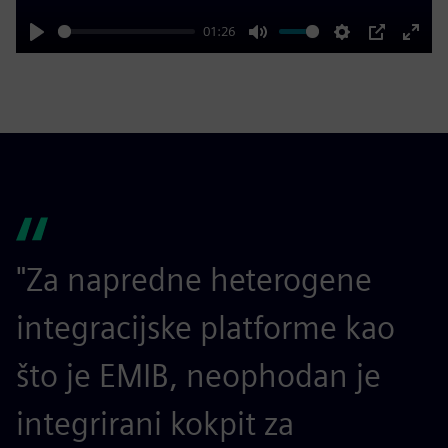
01:26
Play
Mute
Settings
PIP
Enter
fulls
"Za napredne heterogene
integracijske platforme kao
što je EMIB, neophodan je
integrirani kokpit za