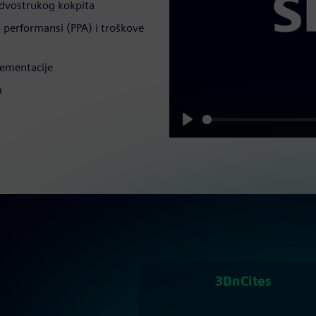
 dvostrukog kokpita
h performansi (PPA) i troškove
plementacije
a
Play
3DnCites