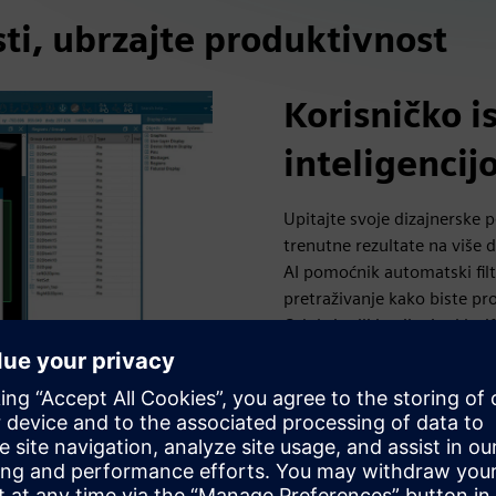
ti, ubrzajte produktivnost
Korisničko 
inteligenci
Upitajte svoje dizajnerske 
trenutne rezultate na više
AI pomoćnik automatski filtr
pretraživanje kako biste pr
Odobrite ili izmijenite kla
klikom i primajte proaktivn
se krećite složenim 3D IC di
potencijalne probleme prij