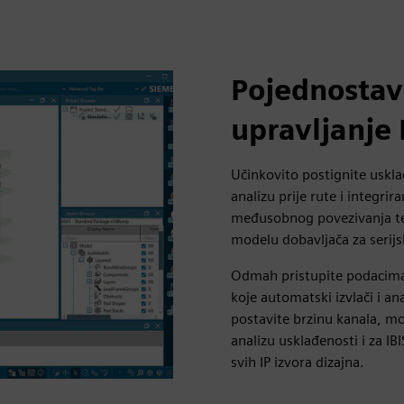
Pojednostavi
upravljanje
Učinkovito postignite uskl
analizu prije rute i integri
međusobnog povezivanja te
modelu dobavljača za serijs
Odmah pristupite podacima 
koje automatski izvlači i an
postavite brzinu kanala, mod
analizu usklađenosti i za IB
svih IP izvora dizajna.