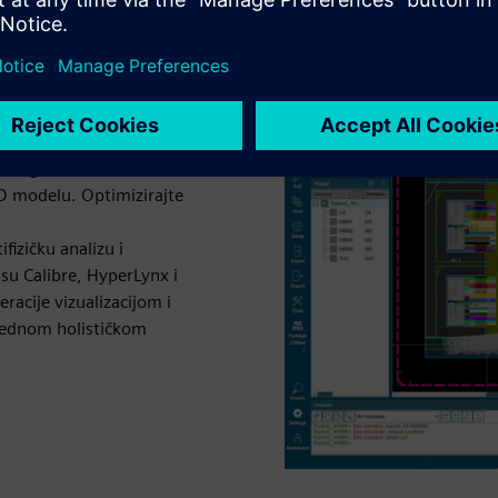
 digitalni dvostruki "nacrt"
 3D modelu. Optimizirajte
ifizičku analizu i
su Calibre, HyperLynx i
racije vizualizacijom i
jednom holističkom