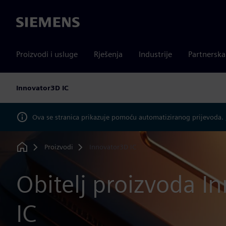
Siemens
Proizvodi i usluge
Rješenja
Industrije
Partnersk
Innovator3D IC
Ova se stranica prikazuje pomoću automatiziranog prijevoda.
Proizvodi
Innovator3D IC
Home
Obitelj proizvoda I
IC