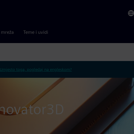
a mreža
Teme i uvidi
Umjesto toga, pogledaj na engleskom?
nnovator3D