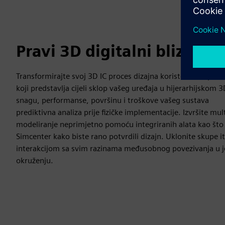
Pravi 3D digitalni blizanac
Transformirajte svoj 3D IC proces dizajna koristeći kompletan
koji predstavlja cijeli sklop vašeg uređaja u hijerarhijskom
snagu, performanse, površinu i troškove vašeg sustava
prediktivna analiza prije fizičke implementacije. Izvršite mult
modeliranje neprimjetno pomoću integriranih alata kao što 
Simcenter kako biste rano potvrdili dizajn. Uklonite skupe ite
interakcijom sa svim razinama međusobnog povezivanja u 
okruženju.