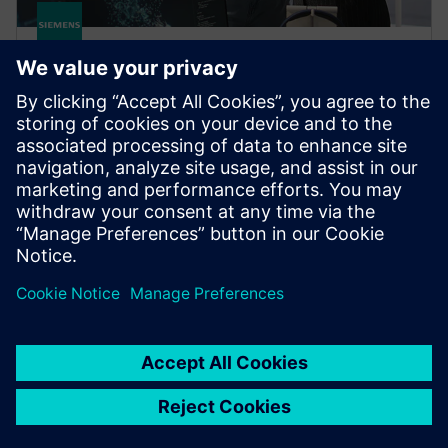
HPCWorks Monitor
Optimizirajte upotrebu i potrošnju licence na temelju
trenutnih i povijesnih podataka. Dobijte uvid u
dostupnost softverske licence, upotrebu, status posla
i još mnogo toga u stvarnom vremenu.