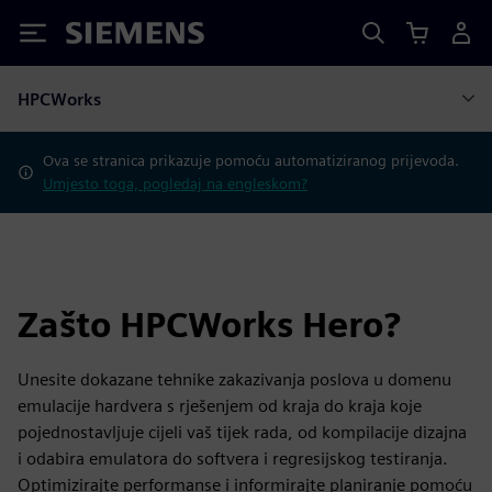
Siemens
HPCWorks
Ova se stranica prikazuje pomoću automatiziranog prijevoda.
Umjesto toga, pogledaj na engleskom?
Zašto HPCWorks Hero?
Unesite dokazane tehnike zakazivanja poslova u domenu
emulacije hardvera s rješenjem od kraja do kraja koje
pojednostavljuje cijeli vaš tijek rada, od kompilacije dizajna
i odabira emulatora do softvera i regresijskog testiranja.
Optimizirajte performanse i informirajte planiranje pomoću