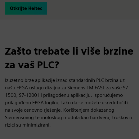
Otkrijte Heitec
Zašto trebate li više brzine
za vaš PLC?
Izuzetno brze aplikacije iznad standardnih PLC brzina uz
našu FPGA uslugu dizajna za Siemens TM FAST za vaše S7-
1500, S7-1200 ili prilagođenu aplikaciju. Isporučujemo
prilagođenu FPGA logiku, tako da se možete usredotočiti
na svoje osnovno rješenje. Korištenjem dokazanog
Siemensovog tehnološkog modula kao hardvera, troškovi i
rizici su minimizirani.