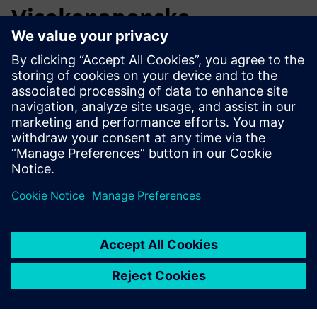
Visokonaponske
istosmjerne mreže
Upravljajte visokofrekventnim prekidačima napajanja
unutar mikrosekundi bez potrebe za certificiranjem
prilagođenog hardvera. TM FAST ima potrebnu brzinu za
upravljanje širokopojasnim poluvodičima sljedeće
generacije SiC i GAN.