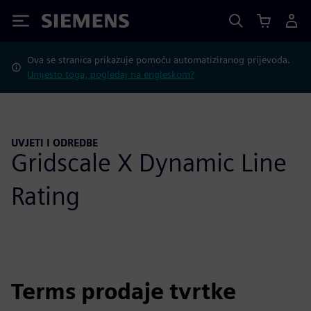
Siemens
Ova se stranica prikazuje pomoću automatiziranog prijevoda.
Umjesto toga, pogledaj na engleskom?
UVJETI I ODREDBE
Gridscale X Dynamic Line
Rating
Terms prodaje tvrtke