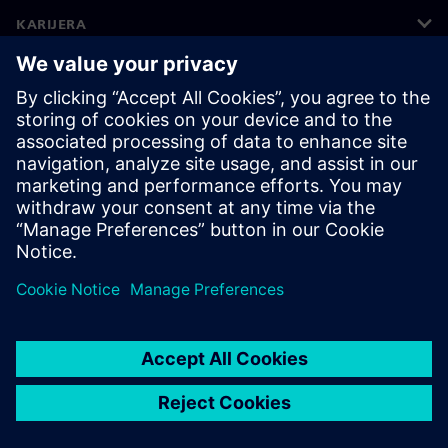
KARIJERA
©
Siemens
2026
Korporativne informacije
Obavijest o privatnosti
Obavijest o kolačićima
Uvjeti korištenja
Digitalni ID
Zviždače