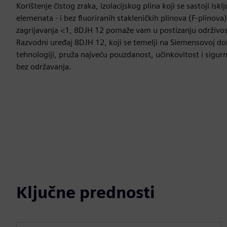
Korištenje čistog zraka, izolacijskog plina koji se sastoji isk
elemenata - i bez fluoriranih stakleničkih plinova (F-plinova
zagrijavanja <1, 8DJH 12 pomaže vam u postizanju održivosti
Razvodni uređaj 8DJH 12, koji se temelji na Siemensovoj 
tehnologiji, pruža najveću pouzdanost, učinkovitost i sig
bez održavanja.
Ključne prednosti