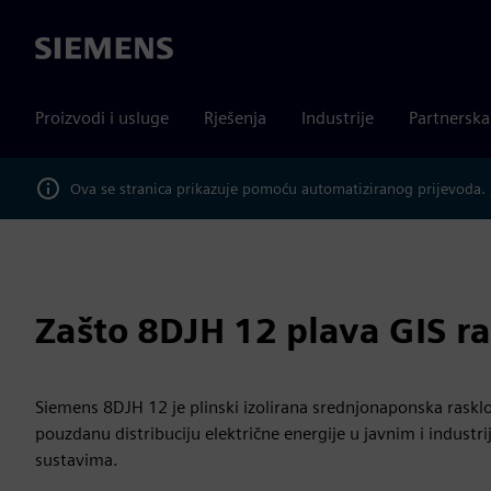
Siemens
Proizvodi i usluge
Rješenja
Industrije
Partnersk
Ova se stranica prikazuje pomoću automatiziranog prijevoda.
Zašto 8DJH 12 plava GIS r
Siemens 8DJH 12 je plinski izolirana srednjonaponska raskl
pouzdanu distribuciju električne energije u javnim i indust
sustavima.