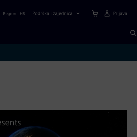
Podrška i zajednica
Prijava
Region
|
HR
P
p
S