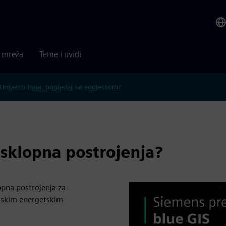
a mreža
Teme i uvidi
Umjesto toga, pogledaj na engleskom?
asklopna postrojenja?
opna postrojenja za
rijskim energetskim