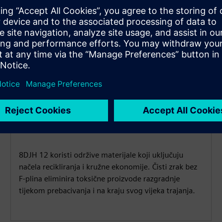
Kružnost
8DJH 12 koristi održive materijale koji uključuju
načela recikliranja i kružne ekonomije. Čisti zrak bez
F-plina eliminira toksične proizvode razgradnje
tijekom prebacivanja i na kraju svog vijeka trajanja.