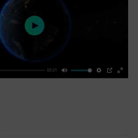
Play
02:21
Mute
Settings
PIP
Enter
fullscre